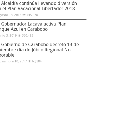
Alcaldía continúa llevando diversión
n el Plan Vacacional Libertador 2018
gosto 13, 2018
445,078
Gobernador Lacava activa Plan
nque Azul en Carabobo
unio 3, 2019
330,423
Gobierno de Carabobo decretó 13 de
viembre día de Júbilo Regional No
borable
oviembre 10, 2017
63,384