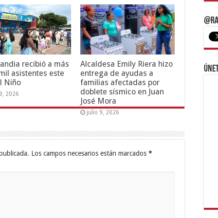
@Ra
andia recibió a más
Alcaldesa Emily Riera hizo
Únet
mil asistentes este
entrega de ayudas a
l Niño
familias afectadas por
doblete sísmico en Juan
19, 2026
José Mora
julio 9, 2026
publicada.
Los campos necesarios están marcados
*