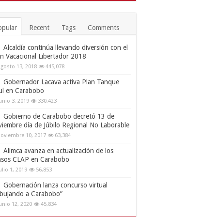
opular
Recent
Tags
Comments
Alcaldía continúa llevando diversión con el
an Vacacional Libertador 2018
gosto 13, 2018
445,078
Gobernador Lacava activa Plan Tanque
ul en Carabobo
unio 3, 2019
330,423
Gobierno de Carabobo decretó 13 de
viembre día de Júbilo Regional No Laborable
oviembre 10, 2017
63,384
Alimca avanza en actualización de los
nsos CLAP en Carabobo
ulio 1, 2019
56,853
Gobernación lanza concurso virtual
ibujando a Carabobo”
unio 12, 2020
45,834