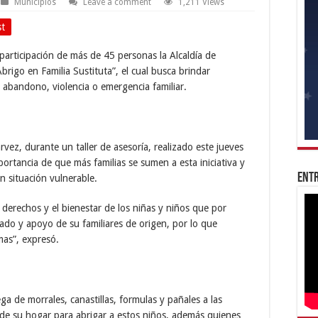
Municipios
Leave a comment
1,211 Views
st
participación de más de 45 personas la Alcaldía de
brigo en Familia Sustituta”, el cual busca brindar
 abandono, violencia o emergencia familiar.
vez, durante un taller de asesoría, realizado este jueves
ortancia de que más familias se sumen a esta iniciativa y
Entr
n situación vulnerable.
derechos y el bienestar de los niñas y niños que por
ado y apoyo de su familiares de origen, por lo que
as”, expresó.
a de morrales, canastillas, formulas y pañales a las
 de su hogar para abrigar a estos niños, además quienes