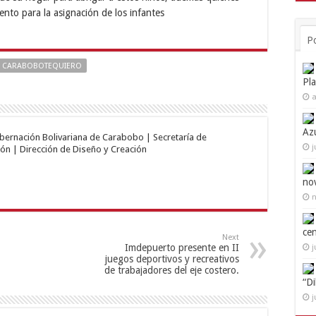
iento para la asignación de los infantes
P
CARABOBOTEQUIERO
Pl
a
Az
obernación Bolivariana de Carabobo | Secretaría de
j
ón | Dirección de Diseño y Creación
no
n
ce
Next
Imdepuerto presente en II
j
juegos deportivos y recreativos
de trabajadores del eje costero.
“D
j