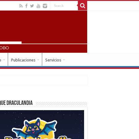
o
Publicaciones
Servicios
que Draculandia