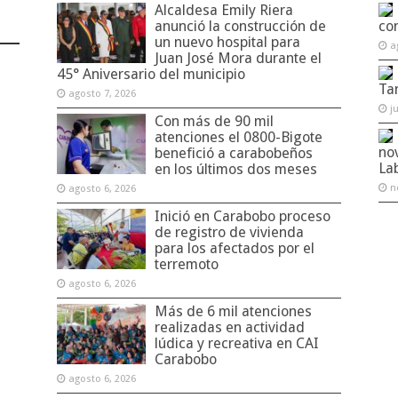
Alcaldesa Emily Riera
anunció la construcción de
co
un nuevo hospital para
a
Juan José Mora durante el
45° Aniversario del municipio
Ta
agosto 7, 2026
j
Con más de 90 mil
atenciones el 0800-Bigote
no
benefició a carabobeños
La
en los últimos dos meses
n
agosto 6, 2026
Inició en Carabobo proceso
de registro de vivienda
para los afectados por el
terremoto
agosto 6, 2026
Más de 6 mil atenciones
realizadas en actividad
lúdica y recreativa en CAI
Carabobo
agosto 6, 2026