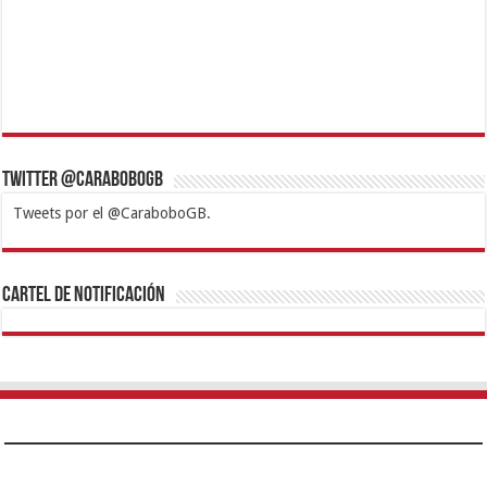
Twitter @CaraboboGB
Tweets por el @CaraboboGB.
1xbet
https://mvbcasino.com/
Betturkey
Betist
Kralbet
Supertotobet
Tipobet
Matadorbet
Mariobet
Cartel de Notificación