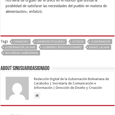
nos llena de orgullo ser el único en el mundo que brinda la
posiblidad de satisfacer las necesidades del pueblo en materia de
alimentación», enfatizó.
Tags
CARABOBO
CARABOBOTEQUIERO
GESTION
GOBERNADOR
GOBERNADOR LACAVA
GOBIERNO REVOLUCIONARIO
RAFAEL LACAVA
SEGURIDAD ALIMENTARIA
About sinusuarioasignado
Redacción Digital de la Gobernación Bolivariana de
Carabobo | Secretaría de Comunicación e
Información | Dirección de Diseño y Creación