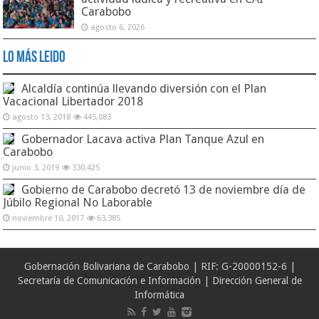
Carabobo
agosto 6, 2026
Lo Más Leido
Alcaldía continúa llevando diversión con el Plan
Vacacional Libertador 2018
agosto 13, 2018
445,083
Gobernador Lacava activa Plan Tanque Azul en
Carabobo
junio 3, 2019
330,425
Gobierno de Carabobo decretó 13 de noviembre día de
Júbilo Regional No Laborable
noviembre 10, 2017
63,385
Gobernación Bolivariana de Carabobo | RIF: G-20000152-6 |
Secretaría de Comunicación e Información | Dirección General de
Informática