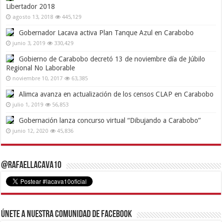
Libertador 2018
agosto 13, 2018
445,129
Gobernador Lacava activa Plan Tanque Azul en Carabobo
junio 3, 2019
330,429
Gobierno de Carabobo decretó 13 de noviembre día de Júbilo
Regional No Laborable
noviembre 10, 2017
63,385
Alimca avanza en actualización de los censos CLAP en Carabobo
julio 1, 2019
56,853
Gobernación lanza concurso virtual “Dibujando a Carabobo”
junio 12, 2020
45,836
@RafaelLacava10
Únete a nuestra comunidad de Facebook