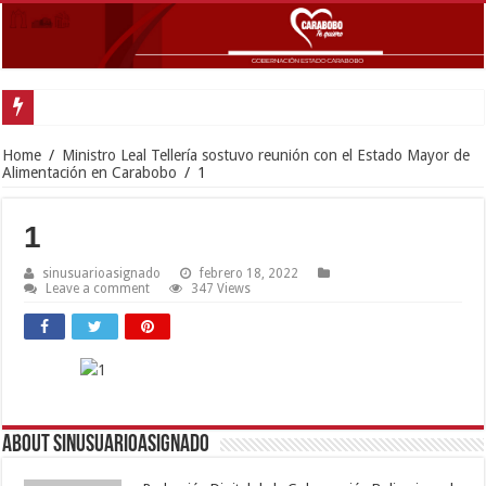
Gobernador Lacava anunció colocación de más de mil 500 toneladas de asfalt
Home
/
Ministro Leal Tellería sostuvo reunión con el Estado Mayor de
Alimentación en Carabobo
/
1
1
sinusuarioasignado
febrero 18, 2022
Leave a comment
347 Views
About sinusuarioasignado