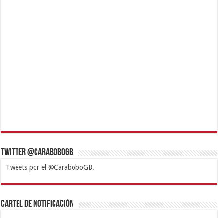
Twitter @CaraboboGB
Tweets por el @CaraboboGB.
1xbet
https://mvbcasino.com/
Betturkey
Betist
Kralbet
Supertotobet
Tipobet
Matadorbet
Mariobet
Cartel de Notificación