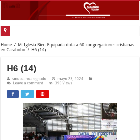
Home
/
Mi Iglesia Bien Equipada dota a 60 congregaciones cristianas
en Carabobo
/
H6 (14)
H6 (14)
sinusuarioasignado
mayo 23, 2024
Leave a comment
390 Views