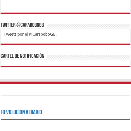
Twitter @CaraboboGB
Tweets por el @CaraboboGB.
1xbet
https://mvbcasino.com/
Betturkey
Betist
Kralbet
Supertotobet
Tipobet
Matadorbet
Mariobet
Cartel de Notificación
Revolución a Diario