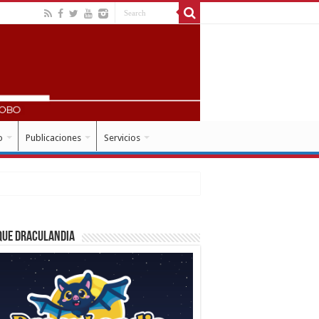
o
Publicaciones
Servicios
que Draculandia