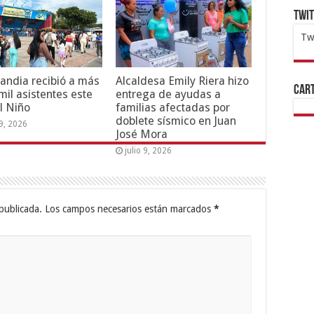
Twi
Tw
1x
ht
andia recibió a más
Alcaldesa Emily Riera hizo
Cart
mil asistentes este
entrega de ayudas a
l Niño
familias afectadas por
doblete sísmico en Juan
19, 2026
José Mora
julio 9, 2026
publicada.
Los campos necesarios están marcados
*