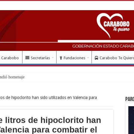
e Carabobo
Secretarías
Fundaciones
Carabobo Te Quier
ndió homenaje al Libertador Sim
ros de hipoclorito han sido utilizados en Valencia para
Par
 litros de hipoclorito han
Valencia para combatir el