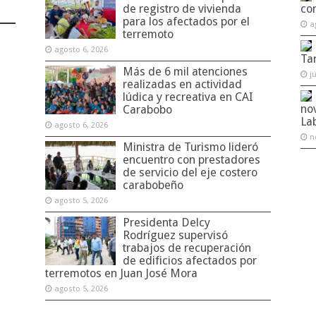
de registro de vivienda
co
para los afectados por el
a
terremoto
agosto 6, 2026
Ta
Más de 6 mil atenciones
j
realizadas en actividad
lúdica y recreativa en CAI
no
Carabobo
La
agosto 6, 2026
n
Ministra de Turismo lideró
encuentro con prestadores
de servicio del eje costero
carabobeño
agosto 5, 2026
Presidenta Delcy
Rodríguez supervisó
trabajos de recuperación
de edificios afectados por
terremotos en Juan José Mora
agosto 5, 2026