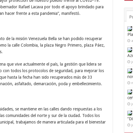
mayor protección de nuestro pueblo frente al COVID-19.
gobernador Rafael Lacava por todo el apoyo brindado para
an hacer frente a esta pandemia”, manifestó.
P
Pl
nto de la misión Venezuela Bella se han podido recuperar
a
como la calle Colombia, la plaza Negro Primero, plaza Páez,
s.
Az
j
na que vive actualmente el país, la gestión que lidera se
o con todos los protocolos de seguridad, para mejorar los
no
ó que hasta la fecha han sido recuperados más de 33
n
minación, asfaltado, demarcación, poda y embellecimiento.
ce
j
sidades, se mantiene en las calles dando respuestas a los
las comunidades del norte y sur de la ciudad. Todos los
“D
unicipal, trabajamos de manera articulada para el bienestar
j