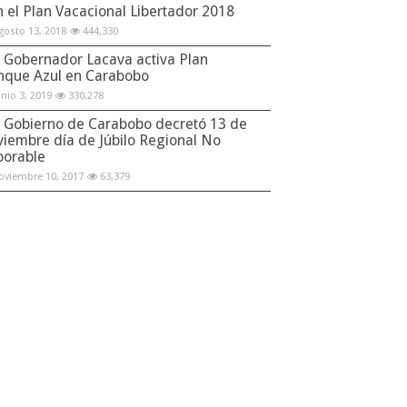
n el Plan Vacacional Libertador 2018
gosto 13, 2018
444,330
Gobernador Lacava activa Plan
nque Azul en Carabobo
unio 3, 2019
330,278
Gobierno de Carabobo decretó 13 de
viembre día de Júbilo Regional No
borable
oviembre 10, 2017
63,379