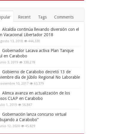
opular
Recent
Tags
Comments
Alcaldía continúa llevando diversión con el
an Vacacional Libertador 2018
gosto 13, 2018
444,330
Gobernador Lacava activa Plan Tanque
ul en Carabobo
unio 3, 2019
330,278
Gobierno de Carabobo decretó 13 de
viembre día de Júbilo Regional No Laborable
oviembre 10, 2017
63,379
Alimca avanza en actualización de los
nsos CLAP en Carabobo
ulio 1, 2019
56,847
Gobernación lanza concurso virtual
ibujando a Carabobo”
unio 12, 2020
45,829