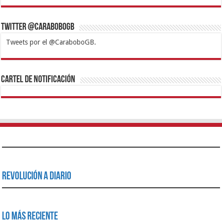
Twitter @CaraboboGB
Tweets por el @CaraboboGB.
1xbet
https://mvbcasino.com/
Betturkey
Betist
Kralbet
Supertotobet
Tipobet
Matadorbet
Mariobet
Cartel de Notificación
Revolución a Diario
Lo Más Reciente