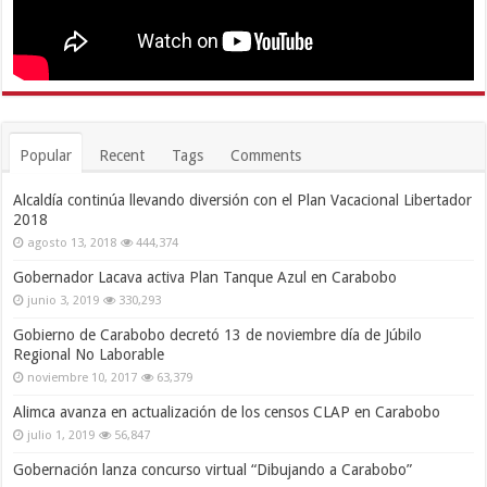
Popular
Recent
Tags
Comments
Alcaldía continúa llevando diversión con el Plan Vacacional Libertador
2018
agosto 13, 2018
444,374
Gobernador Lacava activa Plan Tanque Azul en Carabobo
junio 3, 2019
330,293
Gobierno de Carabobo decretó 13 de noviembre día de Júbilo
Regional No Laborable
noviembre 10, 2017
63,379
Alimca avanza en actualización de los censos CLAP en Carabobo
julio 1, 2019
56,847
Gobernación lanza concurso virtual “Dibujando a Carabobo”