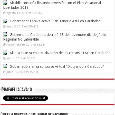
Alcaldía continúa llevando diversión con el Plan Vacacional
Libertador 2018
agosto 13, 2018
444,967
Gobernador Lacava activa Plan Tanque Azul en Carabobo
junio 3, 2019
330,415
Gobierno de Carabobo decretó 13 de noviembre día de Júbilo
Regional No Laborable
noviembre 10, 2017
63,384
Alimca avanza en actualización de los censos CLAP en Carabobo
julio 1, 2019
56,851
Gobernación lanza concurso virtual “Dibujando a Carabobo”
junio 12, 2020
45,834
@RafaelLacava10