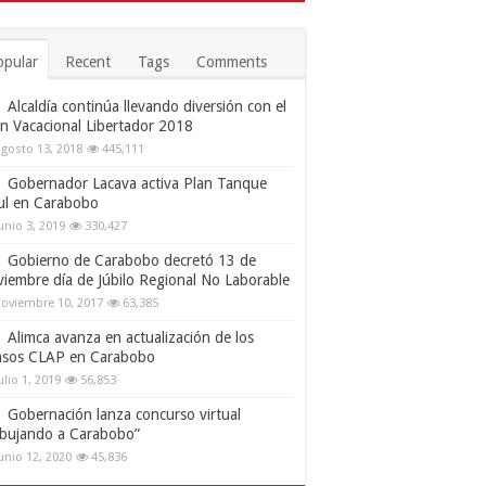
opular
Recent
Tags
Comments
Alcaldía continúa llevando diversión con el
an Vacacional Libertador 2018
gosto 13, 2018
445,111
Gobernador Lacava activa Plan Tanque
ul en Carabobo
unio 3, 2019
330,427
Gobierno de Carabobo decretó 13 de
viembre día de Júbilo Regional No Laborable
oviembre 10, 2017
63,385
Alimca avanza en actualización de los
nsos CLAP en Carabobo
ulio 1, 2019
56,853
Gobernación lanza concurso virtual
ibujando a Carabobo”
unio 12, 2020
45,836