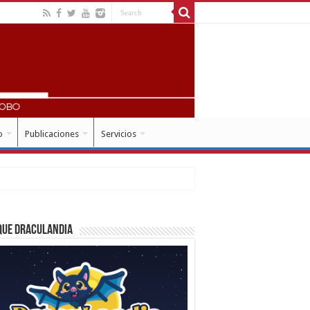
o
Publicaciones
Servicios
que Draculandia