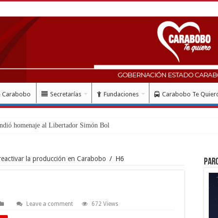
e Carabobo
Secretarías
Fundaciones
Carabobo Te Quier
ndió homenaje al Libertador Simón Bolívar recordando
eactivar la producción en Carabobo
/
H6
Par
Leave a comment
672 Views