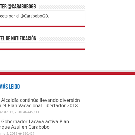
tter @CaraboboGB
eets por el @CaraboboGB.
bet
tps://mvbcasino.com/
Betturkey
Betist
Kralbet
Supertotobet
Tipobet
Matadorbet
Mariobet
Bahis
el de Notificación
Más Leido
Alcaldía continúa llevando diversión
n el Plan Vacacional Libertador 2018
gosto 13, 2018
445,111
Gobernador Lacava activa Plan
nque Azul en Carabobo
unio 3, 2019
330,427