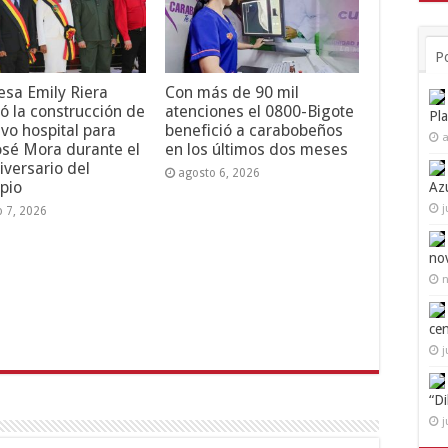
P
esa Emily Riera
Con más de 90 mil
ó la construcción de
atenciones el 0800-Bigote
Pl
vo hospital para
benefició a carabobeños
a
osé Mora durante el
en los últimos dos meses
iversario del
agosto 6, 2026
pio
Az
j
o 7, 2026
no
n
ce
j
“D
j