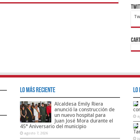
Twi
Tw
1x
ht
Cart
Lo Más Reciente
Lo 
Alcaldesa Emily Riera
anunció la construcción de
co
un nuevo hospital para
a
Juan José Mora durante el
45° Aniversario del municipio
Ta
agosto 7, 2026
j