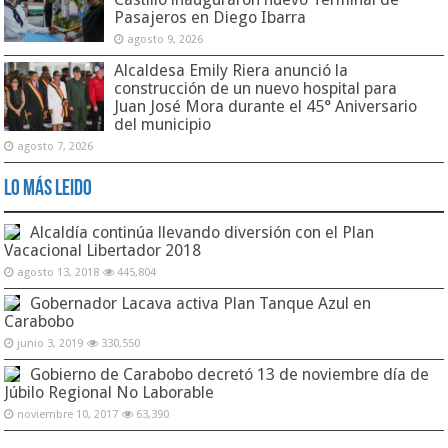
Pasajeros en Diego Ibarra
agosto 9, 2026
Alcaldesa Emily Riera anunció la
construcción de un nuevo hospital para
Juan José Mora durante el 45° Aniversario
del municipio
agosto 7, 2026
Lo Más Leido
Alcaldía continúa llevando diversión con el Plan
Vacacional Libertador 2018
agosto 13, 2018
445,804
Gobernador Lacava activa Plan Tanque Azul en
Carabobo
junio 3, 2019
330,550
Gobierno de Carabobo decretó 13 de noviembre día de
Júbilo Regional No Laborable
noviembre 10, 2017
63,390