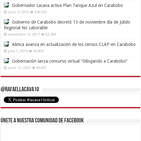
Gobernador Lacava activa Plan Tanque Azul en Carabobo
junio 3, 2019
330,550
Gobierno de Carabobo decretó 13 de noviembre día de Júbilo
Regional No Laborable
noviembre 10, 2017
63,390
Alimca avanza en actualización de los censos CLAP en Carabobo
julio 1, 2019
56,859
Gobernación lanza concurso virtual “Dibujando a Carabobo”
junio 12, 2020
45,841
@RafaelLacava10
Únete a nuestra comunidad de Facebook