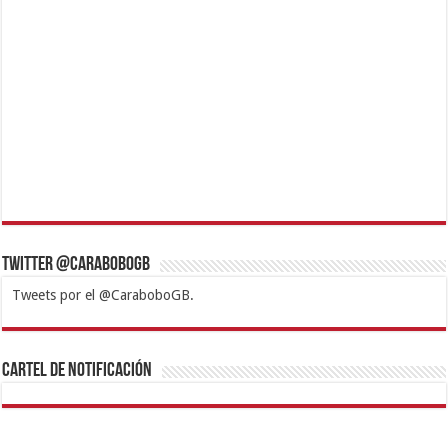
Twitter @CaraboboGB
Tweets por el @CaraboboGB.
1xbet
https://mvbcasino.com/
Betturkey
Betist
Kralbet
Supertotobet
Tipobet
Matadorbet
Mariobet
Cartel de Notificación