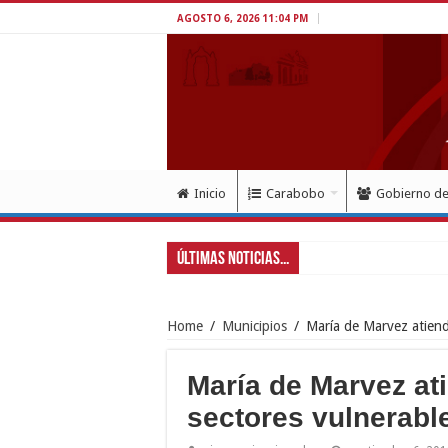
AGOSTO 6, 2026 11:04 PM
Inicio
Carabobo
Gobierno d
Últimas Noticias...
Gobern
Home
/
Municipios
/
María de Marvez atiende
María de Marvez at
sectores vulnerabl