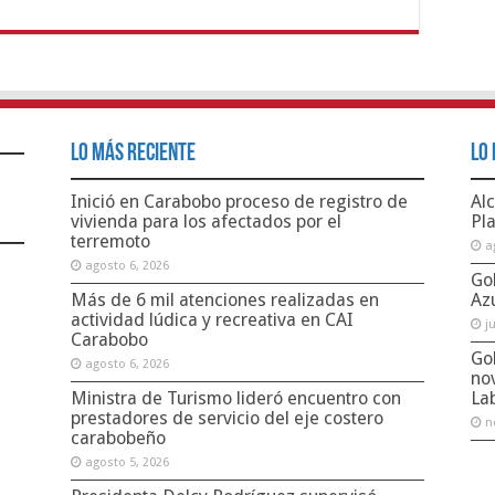
Lo Más Reciente
Lo 
Inició en Carabobo proceso de registro de
Alc
vivienda para los afectados por el
Pl
terremoto
a
agosto 6, 2026
Go
Más de 6 mil atenciones realizadas en
Az
actividad lúdica y recreativa en CAI
j
Carabobo
Go
agosto 6, 2026
no
Ministra de Turismo lideró encuentro con
La
prestadores de servicio del eje costero
n
carabobeño
agosto 5, 2026