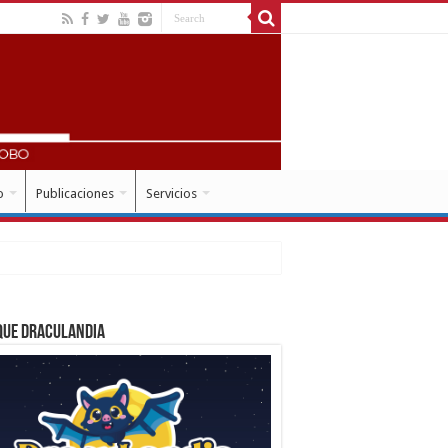
o
Publicaciones
Servicios
que Draculandia