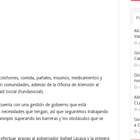
P
Alc
Va
a
Go
Ca
j
Go
colchones, comida, pañales, insumos, medicamentos y
no
s en comunidades, además de la Oficina de Atención al
n
ad Social (Fundasocial).
Ali
CL
cuenta con una gestión de gobierno que está
j
 necesidades que tengan, así que seguiremos trabajando
nicipio superando las barreras y los obstáculos que se
Go
a 
j
efectuar gracias al gobernador Rafael Lacava y la primera