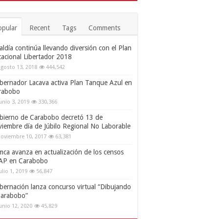
opular
Recent
Tags
Comments
aldía continúa llevando diversión con el Plan
cacional Libertador 2018
gosto 13, 2018
444,542
bernador Lacava activa Plan Tanque Azul en
rabobo
unio 3, 2019
330,366
bierno de Carabobo decretó 13 de
viembre día de Júbilo Regional No Laborable
oviembre 10, 2017
63,381
mca avanza en actualización de los censos
AP en Carabobo
ulio 1, 2019
56,847
bernación lanza concurso virtual “Dibujando
Carabobo”
unio 12, 2020
45,829