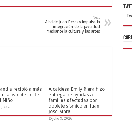
Twi
Tw
Next
Alcalde Juan Perozo impulsa la
1x
ht
integración de la juventud
mediante la cultura y las artes
Cart
andia recibió a más
Alcaldesa Emily Riera hizo
mil asistentes este
entrega de ayudas a
l Niño
familias afectadas por
doblete sísmico en Juan
19, 2026
José Mora
julio 9, 2026