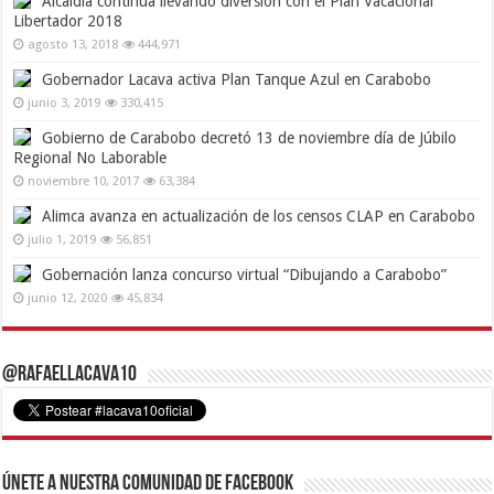
Alcaldía continúa llevando diversión con el Plan Vacacional
Libertador 2018
agosto 13, 2018
444,971
Gobernador Lacava activa Plan Tanque Azul en Carabobo
junio 3, 2019
330,415
Gobierno de Carabobo decretó 13 de noviembre día de Júbilo
Regional No Laborable
noviembre 10, 2017
63,384
Alimca avanza en actualización de los censos CLAP en Carabobo
julio 1, 2019
56,851
Gobernación lanza concurso virtual “Dibujando a Carabobo”
junio 12, 2020
45,834
@RafaelLacava10
Únete a nuestra comunidad de Facebook