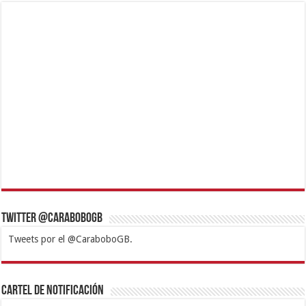
Twitter @CaraboboGB
Tweets por el @CaraboboGB.
1xbet
https://mvbcasino.com/
Betturkey
Betist
Kralbet
Supertotobet
Tipobet
Matadorbet
Mariobet
Cartel de Notificación