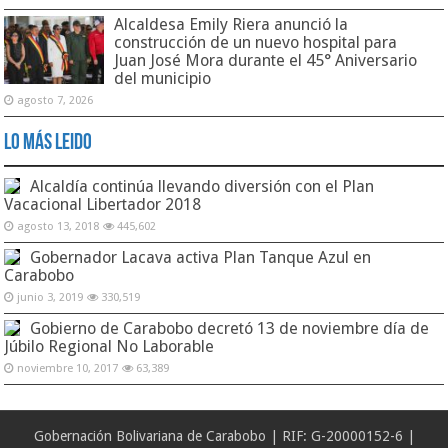
Alcaldesa Emily Riera anunció la
construcción de un nuevo hospital para
Juan José Mora durante el 45° Aniversario
del municipio
agosto 7, 2026
Lo Más Leido
Alcaldía continúa llevando diversión con el Plan
Vacacional Libertador 2018
agosto 13, 2018
445,602
Gobernador Lacava activa Plan Tanque Azul en
Carabobo
junio 3, 2019
330,519
Gobierno de Carabobo decretó 13 de noviembre día de
Júbilo Regional No Laborable
noviembre 10, 2017
63,389
Gobernación Bolivariana de Carabobo | RIF: G-20000152-6 |