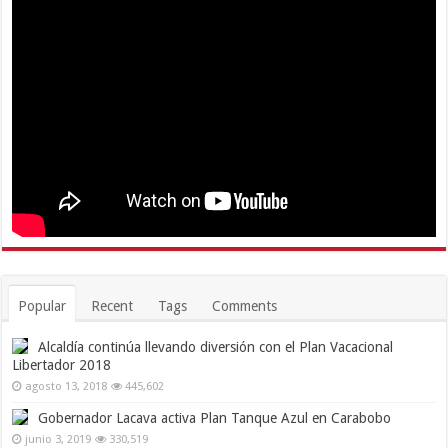
Popular
Recent
Tags
Comments
Alcaldía continúa llevando diversión con el Plan Vacacional
Libertador 2018
agosto 13, 2018
445,602
Gobernador Lacava activa Plan Tanque Azul en Carabobo
junio 3, 2019
330,519