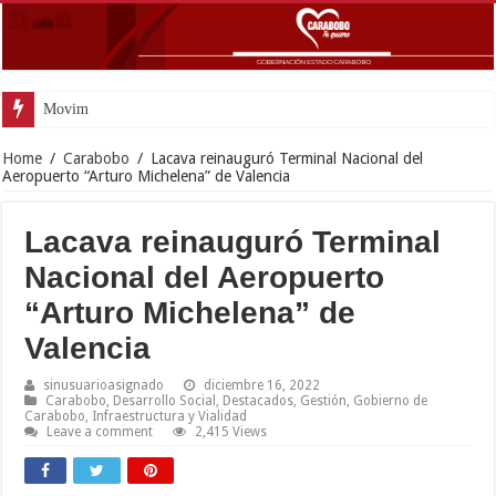
Movimiento Fortín 4F rind
Home
/
Carabobo
/
Lacava reinauguró Terminal Nacional del
Aeropuerto “Arturo Michelena” de Valencia
Lacava reinauguró Terminal
Nacional del Aeropuerto
“Arturo Michelena” de
Valencia
sinusuarioasignado
diciembre 16, 2022
Carabobo
,
Desarrollo Social
,
Destacados
,
Gestión
,
Gobierno de
Carabobo
,
Infraestructura y Vialidad
Leave a comment
2,415 Views