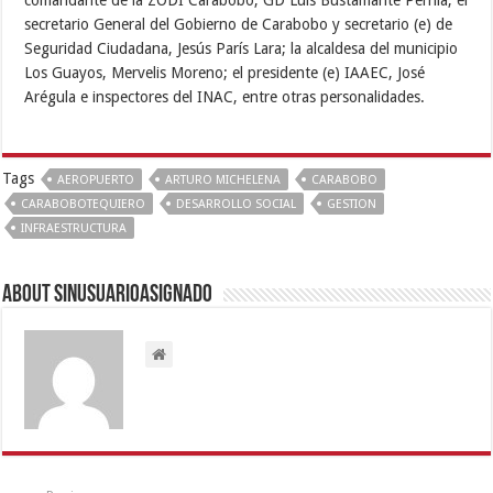
comandante de la ZODI Carabobo, GD Luis Bustamante Pernía; el
secretario General del Gobierno de Carabobo y secretario (e) de
Seguridad Ciudadana, Jesús París Lara; la alcaldesa del municipio
Los Guayos, Mervelis Moreno; el presidente (e) IAAEC, José
Arégula e inspectores del INAC, entre otras personalidades.
Tags
AEROPUERTO
ARTURO MICHELENA
CARABOBO
CARABOBOTEQUIERO
DESARROLLO SOCIAL
GESTION
INFRAESTRUCTURA
About sinusuarioasignado