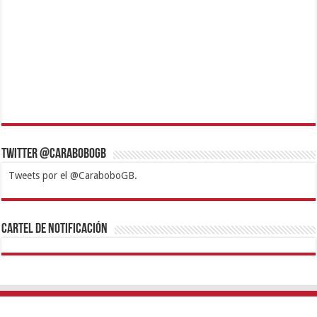
Twitter @CaraboboGB
Tweets por el @CaraboboGB.
1xbet
https://mvbcasino.com/
Betturkey
Betist
Kralbet
Supertotobet
Tipobet
Matadorbet
Mariobet
Cartel de Notificación