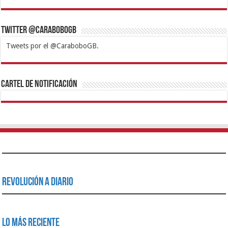
Twitter @CaraboboGB
Tweets por el @CaraboboGB.
1xbet
https://mvbcasino.com/
Betturkey
Betist
Kralbet
Supertotobet
Tipobet
Matadorbet
Mariobet
Cartel de Notificación
Revolución a Diario
Lo Más Reciente