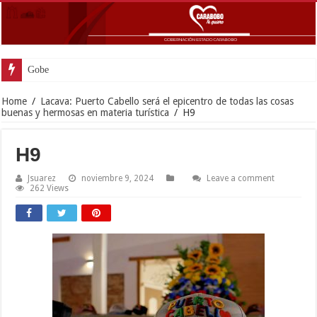
Gobernador Lacava a
Home
/
Lacava: Puerto Cabello será el epicentro de todas las cosas
buenas y hermosas en materia turística
/
H9
H9
Jsuarez
noviembre 9, 2024
Leave a comment
262 Views