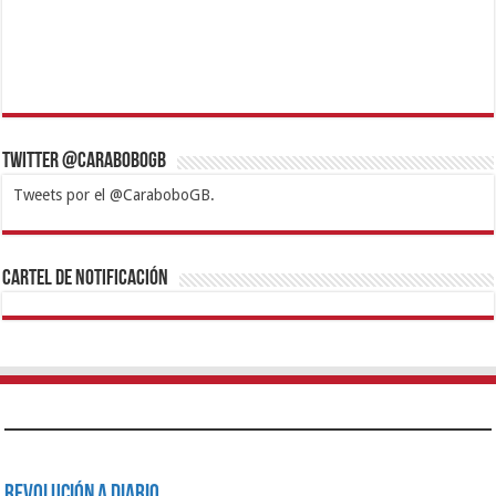
Twitter @CaraboboGB
Tweets por el @CaraboboGB.
1xbet
https://mvbcasino.com/
Betturkey
Betist
Kralbet
Supertotobet
Tipobet
Matadorbet
Mariobet
Cartel de Notificación
Revolución a Diario