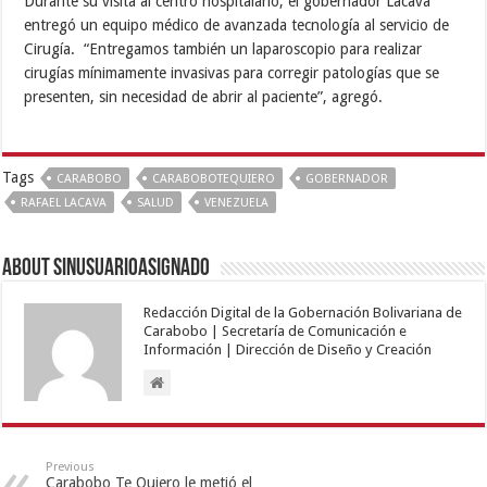
Durante su visita al centro hospitalario, el gobernador Lacava
entregó un equipo médico de avanzada tecnología al servicio de
Cirugía. “Entregamos también un laparoscopio para realizar
cirugías mínimamente invasivas para corregir patologías que se
presenten, sin necesidad de abrir al paciente”, agregó.
Tags
CARABOBO
CARABOBOTEQUIERO
GOBERNADOR
RAFAEL LACAVA
SALUD
VENEZUELA
About sinusuarioasignado
Redacción Digital de la Gobernación Bolivariana de
Carabobo | Secretaría de Comunicación e
Información | Dirección de Diseño y Creación
Previous
Carabobo Te Quiero le metió el