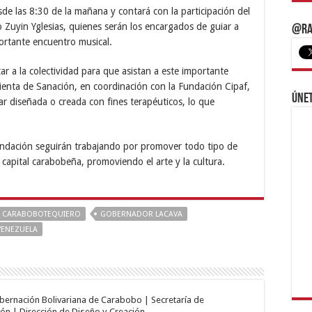
e las 8:30 de la mañana y contará con la participación del
 Zuyin Yglesias, quienes serán los encargados de guiar a
@Ra
portante encuentro musical.
r a la colectividad para que asistan a este importante
enta de Sanación, en coordinación con la Fundación Cipaf,
Únet
r diseñada o creada con fines terapéuticos, lo que
undación seguirán trabajando por promover todo tipo de
 capital carabobeña, promoviendo el arte y la cultura.
CARABOBOTEQUIERO
GOBERNADOR LACAVA
VENEZUELA
obernación Bolivariana de Carabobo | Secretaría de
ón | Dirección de Diseño y Creación