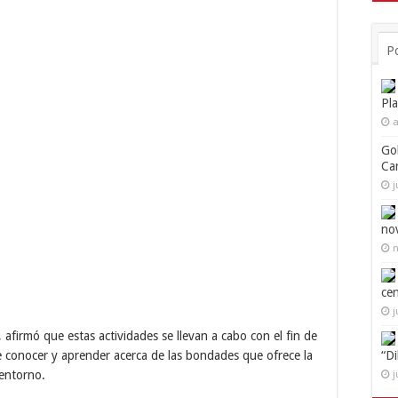
P
Pl
a
Go
Ca
j
no
n
ce
j
afirmó que estas actividades se llevan a cabo con el fin de
e conocer y aprender acerca de las bondades que ofrece la
“D
 entorno.
j