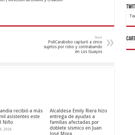
Twi
Tw
1x
ht
Next
Cart
PoliCarabobo capturó a cinco
sujetos por robo y contrabando
en Los Guayos
andia recibió a más
Alcaldesa Emily Riera hizo
mil asistentes este
entrega de ayudas a
l Niño
familias afectadas por
doblete sísmico en Juan
19, 2026
José Mora