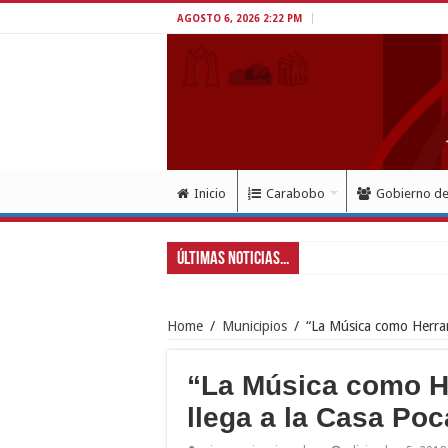
AGOSTO 6, 2026 2:22 PM
Inicio
Carabobo
Gobierno d
Últimas Noticias...
Gobernad
Home
/
Municipios
/
“La Música como Herram
“La Música como H
llega a la Casa Poc