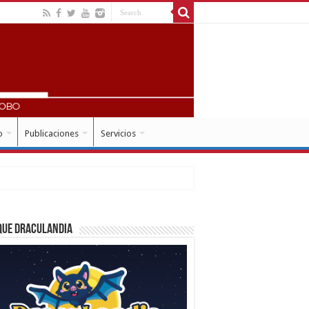
o
Publicaciones
Servicios
que Draculandia