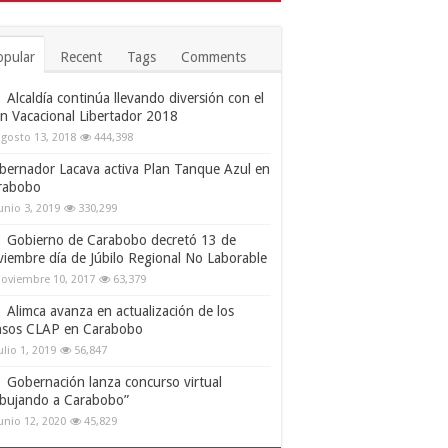
opular
Recent
Tags
Comments
Alcaldía continúa llevando diversión con el
an Vacacional Libertador 2018
gosto 13, 2018
444,398
bernador Lacava activa Plan Tanque Azul en
rabobo
unio 3, 2019
330,299
Gobierno de Carabobo decretó 13 de
viembre día de Júbilo Regional No Laborable
oviembre 10, 2017
63,379
Alimca avanza en actualización de los
nsos CLAP en Carabobo
ulio 1, 2019
56,847
Gobernación lanza concurso virtual
ibujando a Carabobo”
unio 12, 2020
45,829