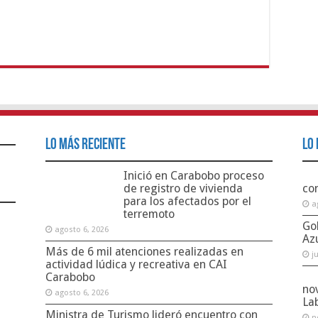
Lo Más Reciente
Lo 
Inició en Carabobo proceso
de registro de vivienda
co
para los afectados por el
a
terremoto
Go
agosto 6, 2026
Az
Más de 6 mil atenciones
j
realizadas en actividad
lúdica y recreativa en CAI
no
Carabobo
La
agosto 6, 2026
n