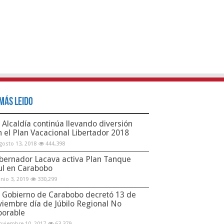
Más Leido
Alcaldía continúa llevando diversión
n el Plan Vacacional Libertador 2018
gosto 13, 2018
444,398
bernador Lacava activa Plan Tanque
ul en Carabobo
unio 3, 2019
330,299
Gobierno de Carabobo decretó 13 de
viembre día de Júbilo Regional No
borable
oviembre 10, 2017
63,379