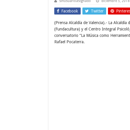
sinusuarioasignado
diciembre 5, 2018
Facebook
Twitter
Pintere
(Prensa Alcaldía de Valencia).- La Alcaldía 
(Fundacultura) y el Centro Integral Psicológ
conversatorio “La Música como Herramienta 
Rafael Pocaterra.