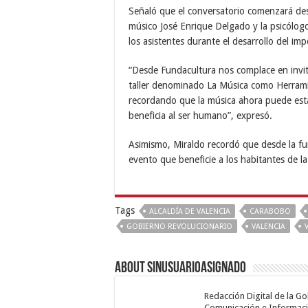
Señaló que el conversatorio comenzará desd
músico José Enrique Delgado y la psicólogo
los asistentes durante el desarrollo del im
“Desde Fundacultura nos complace en invita
taller denominado La Música como Herrami
recordando que la música ahora puede esta
beneficia al ser humano”, expresó.
Asimismo, Miraldo recordó que desde la f
evento que beneficie a los habitantes de la
Tags
ALCALDÍA DE VALENCIA
CARABOBO
GOBIERNO REVOLUCIONARIO
VALENCIA
About sinusuarioasignado
Redacción Digital de la G
Comunicación e Informaci