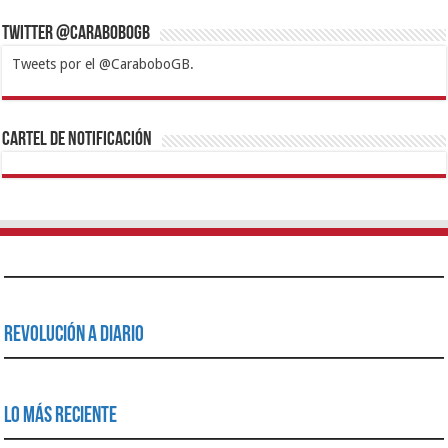
Twitter @CaraboboGB
Tweets por el @CaraboboGB.
1xbet
https://mvbcasino.com/
Betturkey
Betist
Kralbet
Supertotobet
Tipobet
Matadorbet
Mariobet
Cartel de Notificación
Revolución a Diario
Lo Más Reciente