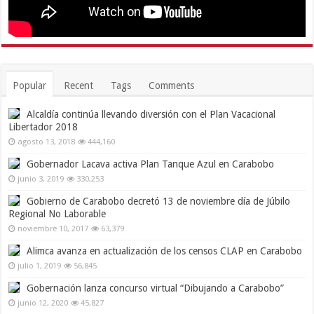
Popular
Recent
Tags
Comments
Alcaldía continúa llevando diversión con el Plan Vacacional
Libertador 2018
agosto 13, 2018
444,160
Gobernador Lacava activa Plan Tanque Azul en Carabobo
junio 3, 2019
330,253
Gobierno de Carabobo decretó 13 de noviembre día de Júbilo
Regional No Laborable
noviembre 10, 2017
63,379
Alimca avanza en actualización de los censos CLAP en Carabobo
julio 1, 2019
56,845
Gobernación lanza concurso virtual “Dibujando a Carabobo”
junio 12, 2020
45,827