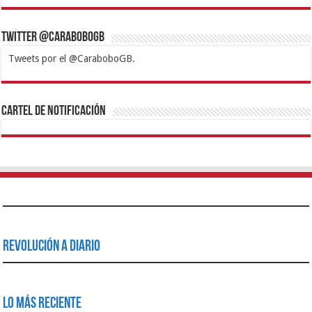
Twitter @CaraboboGB
Tweets por el @CaraboboGB.
1xbet
https://mvbcasino.com/
Betturkey
Betist
Kralbet
Supertotobet
Tipobet
Matadorbet
Mariobet
Cartel de Notificación
Revolución a Diario
Lo Más Reciente