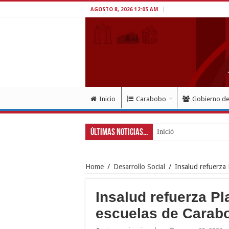
AGOSTO 8, 2026 12:05 AM
Inicio
Carabobo
Gobierno d
Últimas Noticias...
Inició en Carabobo proce
Home
/
Desarrollo Social
/
Insalud refuerza
Insalud refuerza P
escuelas de Carab