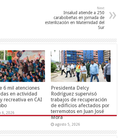
Next
Insalud atiende a 250
carabobeñas en jornada de
esterilización en Maternidad del
Sur
 6 mil atenciones
Presidenta Delcy
adas en actividad
Rodríguez supervisó
 y recreativa en CAI
trabajos de recuperación
obo
de edificios afectados por
terremotos en Juan José
o 6, 2026
Mora
agosto 5, 2026