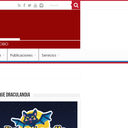
o
Publicaciones
Servicios
que Draculandia