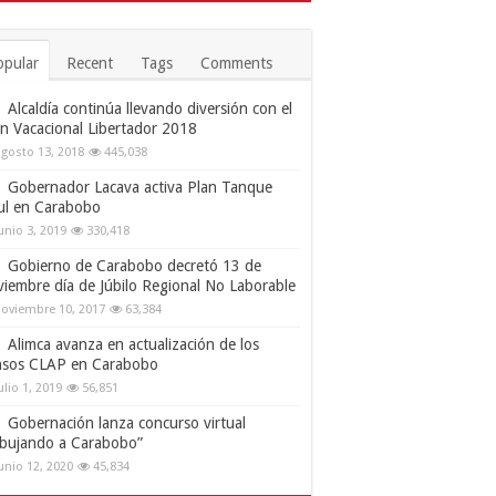
opular
Recent
Tags
Comments
Alcaldía continúa llevando diversión con el
an Vacacional Libertador 2018
gosto 13, 2018
445,038
Gobernador Lacava activa Plan Tanque
ul en Carabobo
unio 3, 2019
330,418
Gobierno de Carabobo decretó 13 de
viembre día de Júbilo Regional No Laborable
oviembre 10, 2017
63,384
Alimca avanza en actualización de los
nsos CLAP en Carabobo
ulio 1, 2019
56,851
Gobernación lanza concurso virtual
ibujando a Carabobo”
unio 12, 2020
45,834