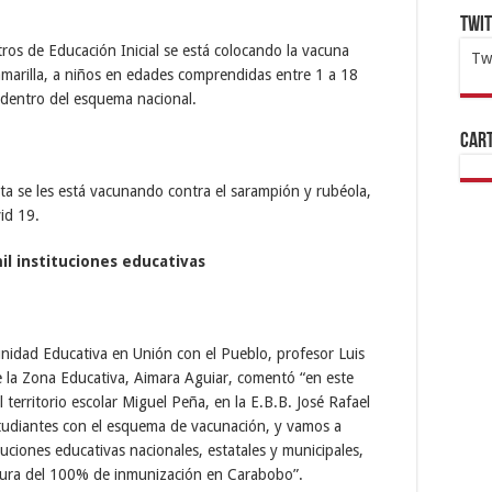
Twi
ros de Educación Inicial se está colocando la vacuna
Tw
 amarilla, a niños en edades comprendidas entre 1 a 18
1x
ht
 dentro del esquema nacional.
Cart
ta se les está vacunando contra el sarampión y rubéola,
id 19.
il instituciones educativas
unidad Educativa en Unión con el Pueblo, profesor Luis
e la Zona Educativa, Aimara Aguiar, comentó “en este
territorio escolar Miguel Peña, en la E.B.B. José Rafael
tudiantes con el esquema de vacunación, y vamos a
ituciones educativas nacionales, estatales y municipales,
rtura del 100% de inmunización en Carabobo”.