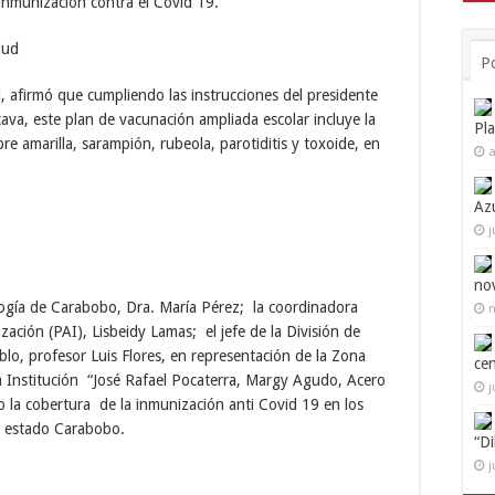
 inmunización contra el Covid 19.
P
, afirmó que cumpliendo las instrucciones del presidente
va, este plan de vacunación ampliada escolar incluye la
Pl
re amarilla, sarampión, rubeola, parotiditis y toxoide, en
a
Az
j
no
ogía de Carabobo, Dra. María Pérez; la coordinadora
n
ción (PAI), Lisbeidy Lamas; el jefe de la División de
o, profesor Luis Flores, en representación de la Zona
ce
la Institución “José Rafael Pocaterra, Margy Agudo, Acero
j
o la cobertura
de la inmunización anti Covid 19 en los
el estado Carabobo.
“D
j