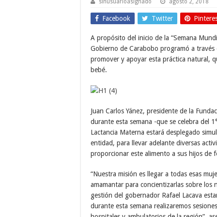
sinusuarioasignado
agosto 2, 2018
Facebook
Twitter
Pintere
A propósito del inicio de la “Semana Mundia
Gobierno de Carabobo programó a través de
promover y apoyar esta práctica natural, q
bebé.
Juan Carlos Yánez, presidente de la Funda
durante esta semana -que se celebra del 1°
Lactancia Materna estará desplegado simult
entidad, para llevar adelante diversas acti
proporcionar este alimento a sus hijos de
“Nuestra misión es llegar a todas esas muj
amamantar para concientizarlas sobre los n
gestión del gobernador Rafael Lacava esta
durante esta semana realizaremos sesiones 
hospitales y ambulatorios de la región”, as