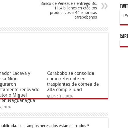
Banco de Venezuela entregó Bs.
Twi
11.4 billones en créditos
productivos a 44 empresas
Tw
carabobeños
1x
ht
Cart
nador Lacava y
Carabobo se consolida
esa Niño
como referente en
guraron
trasplantes de córnea de
etamente renovado
alta complejidad
torio Miguel
junio 19, 2026
o en Naguanagua
17, 2026
publicada.
Los campos necesarios están marcados
*