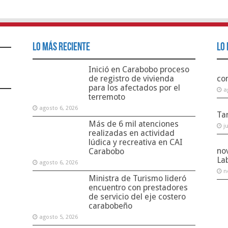
Lo Más Reciente
Lo 
Inició en Carabobo proceso
de registro de vivienda
co
para los afectados por el
a
terremoto
agosto 6, 2026
Ta
Más de 6 mil atenciones
j
realizadas en actividad
lúdica y recreativa en CAI
no
Carabobo
La
agosto 6, 2026
n
Ministra de Turismo lideró
encuentro con prestadores
de servicio del eje costero
carabobeño
agosto 5, 2026