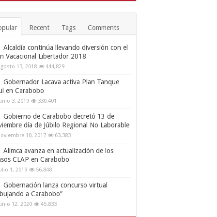
opular
Recent
Tags
Comments
Alcaldía continúa llevando diversión con el
an Vacacional Libertador 2018
gosto 13, 2018
444,829
Gobernador Lacava activa Plan Tanque
ul en Carabobo
unio 3, 2019
330,401
Gobierno de Carabobo decretó 13 de
viembre día de Júbilo Regional No Laborable
oviembre 10, 2017
63,383
Alimca avanza en actualización de los
nsos CLAP en Carabobo
ulio 1, 2019
56,848
Gobernación lanza concurso virtual
ibujando a Carabobo”
unio 12, 2020
45,833