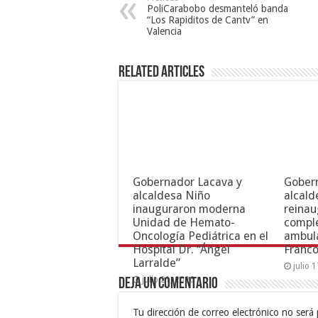
PoliCarabobo desmanteló banda
“Los Rapiditos de Cantv” en
Valencia
Related Articles
Gobernador Lacava y
Gober
alcaldesa Niño
alcald
inauguraron moderna
reinau
Unidad de Hemato-
compl
Oncología Pediátrica en el
ambula
Hospital Dr. “Ángel
Franc
Larralde”
julio 
julio 21, 2026
Deja un comentario
Tu dirección de correo electrónico no será 