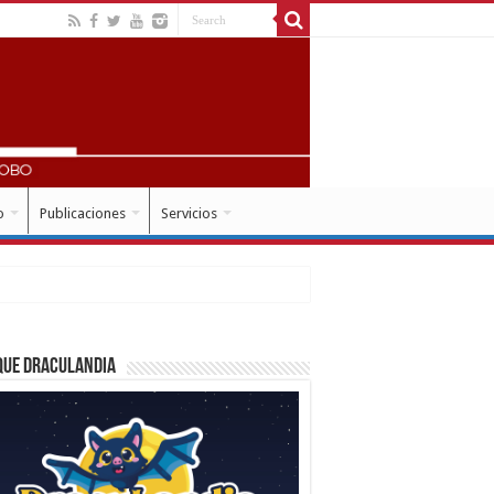
o
Publicaciones
Servicios
que Draculandia