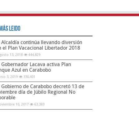
Más Leido
Alcaldía continúa llevando diversión
n el Plan Vacacional Libertador 2018
gosto 13, 2018
444,829
Gobernador Lacava activa Plan
nque Azul en Carabobo
unio 3, 2019
330,401
Gobierno de Carabobo decretó 13 de
viembre día de Júbilo Regional No
borable
oviembre 10, 2017
63,383