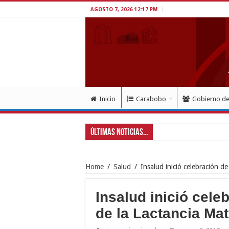
AGOSTO 7, 2026 12:17 PM
Inicio
Carabobo
Gobierno d
Últimas Noticias...
Gobernador La
Home
/
Salud
/
Insalud inició celebración 
Insalud inició cel
de la Lactancia Ma