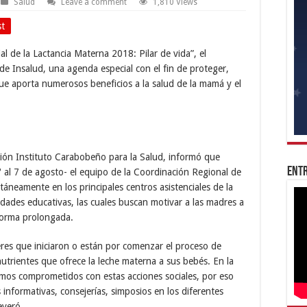
Salud
Leave a comment
1,810 Views
st
l de la Lactancia Materna 2018: Pilar de vida”, el
 Insalud, una agenda especial con el fin de proteger,
ue aporta numerosos beneficios a la salud de la mamá y el
ción Instituto Carabobeño para la Salud, informó que
Entr
 al 7 de agosto- el equipo de la Coordinación Regional de
áneamente en los principales centros asistenciales de la
vidades educativas, las cuales buscan motivar a las madres a
 forma prolongada.
eres que iniciaron o están por comenzar el proceso de
utrientes que ofrece la leche materna a sus bebés. En la
mos comprometidos con estas acciones sociales, por eso
informativas, consejerías, simposios en los diferentes
everó.