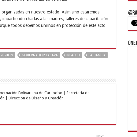
os organizadas en nuestro estado. Asimismo estaremos
@Ra
, impartiendo charlas a las madres, talleres de capacitación
porque todos debemos unirnos en protección de este acto
Únet
GESTION
GOBERNADOR LACAVA
INSALUD
LACTANCIA
obernación Bolivariana de Carabobo | Secretaría de
ón | Dirección de Diseño y Creación
Next