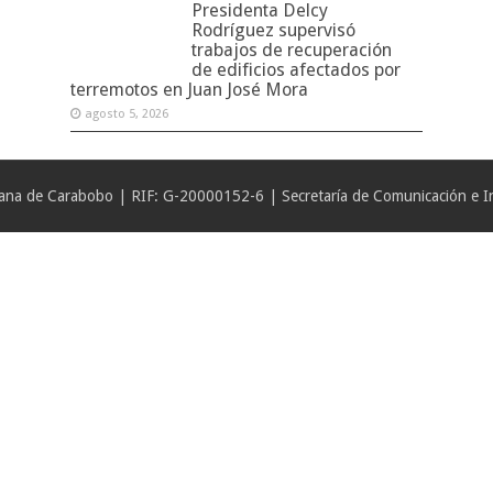
Presidenta Delcy
Rodríguez supervisó
trabajos de recuperación
de edificios afectados por
terremotos en Juan José Mora
agosto 5, 2026
iana de Carabobo | RIF: G-20000152-6 | Secretaría de Comunicación e In