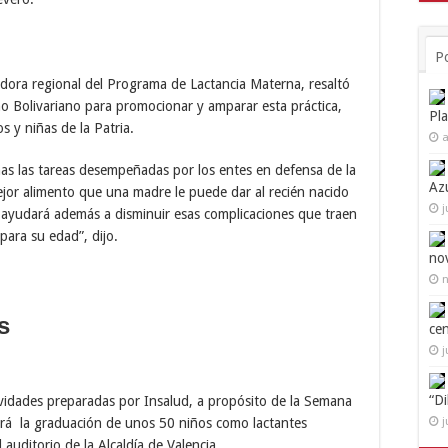
P
adora regional del Programa de Lactancia Materna, resaltó
no Bolivariano para promocionar y amparar esta práctica,
Pl
s y niñas de la Patria.
a
has las tareas desempeñadas por los entes en defensa de la
Az
or alimento que una madre le puede dar al recién nacido
j
o ayudará además a disminuir esas complicaciones que traen
ara su edad”, dijo.
no
n
s
ce
j
“D
vidades preparadas por Insalud, a propósito de la Semana
j
zará la graduación de unos 50 niños como lactantes
auditorio de la Alcaldía de Valencia.