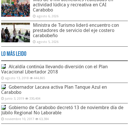
actividad lúdica y recreativa en CAI
Carabobo
agosto 6, 2026
Ministra de Turismo lideró encuentro con
prestadores de servicio del eje costero
carabobeño
agosto 5, 2026
Lo Más Leido
Alcaldía continúa llevando diversión con el Plan
Vacacional Libertador 2018
agosto 13, 2018
444,865
Gobernador Lacava activa Plan Tanque Azul en
Carabobo
junio 3, 2019
330,404
Gobierno de Carabobo decretó 13 de noviembre día de
Júbilo Regional No Laborable
noviembre 10, 2017
63,384