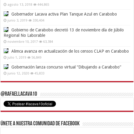
agosto 13, 2018
444,865
Gobernador Lacava activa Plan Tanque Azul en Carabobo
junio 3, 2019
330,404
Gobierno de Carabobo decretó 13 de noviembre día de Júbilo
Regional No Laborable
noviembre 10, 2017
63,384
Alimca avanza en actualización de los censos CLAP en Carabobo
julio 1, 2019
56,849
Gobernación lanza concurso virtual “Dibujando a Carabobo”
junio 12, 2020
45,833
@RafaelLacava10
Únete a nuestra comunidad de Facebook