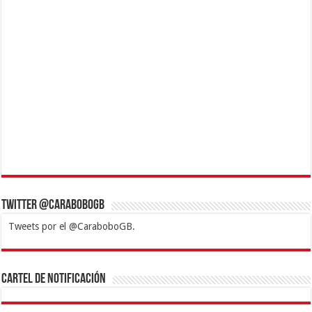
Twitter @CaraboboGB
Tweets por el @CaraboboGB.
1xbet
https://mvbcasino.com/
Betturkey
Betist
Kralbet
Supertotobet
Tipobet
Matadorbet
Mariobet
Cartel de Notificación