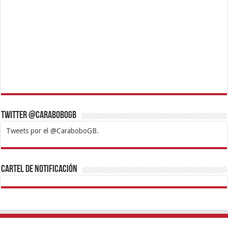
Twitter @CaraboboGB
Tweets por el @CaraboboGB.
1xbet
https://mvbcasino.com/
Betturkey
Betist
Kralbet
Supertotobet
Tipobet
Matadorbet
Mariobet
Cartel de Notificación