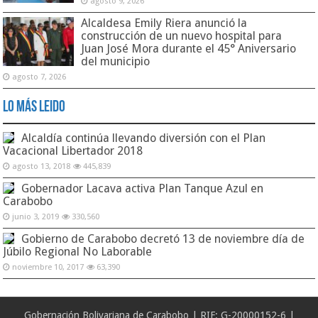
agosto 9, 2026
Alcaldesa Emily Riera anunció la
construcción de un nuevo hospital para
Juan José Mora durante el 45° Aniversario
del municipio
agosto 7, 2026
Lo Más Leido
Alcaldía continúa llevando diversión con el Plan
Vacacional Libertador 2018
agosto 13, 2018
445,839
Gobernador Lacava activa Plan Tanque Azul en
Carabobo
junio 3, 2019
330,560
Gobierno de Carabobo decretó 13 de noviembre día de
Júbilo Regional No Laborable
noviembre 10, 2017
63,390
Gobernación Bolivariana de Carabobo | RIF: G-20000152-6 |