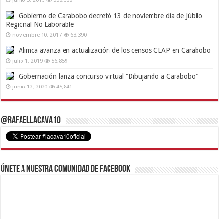
junio 3, 2019
330,560
Gobierno de Carabobo decretó 13 de noviembre día de Júbilo
Regional No Laborable
noviembre 10, 2017
63,390
Alimca avanza en actualización de los censos CLAP en Carabobo
julio 1, 2019
56,859
Gobernación lanza concurso virtual “Dibujando a Carabobo”
junio 12, 2020
45,841
@RafaelLacava10
Únete a nuestra comunidad de Facebook