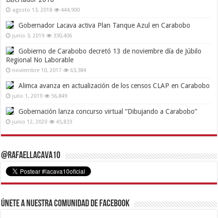
agosto 13, 2018
444,900
Gobernador Lacava activa Plan Tanque Azul en Carabobo
junio 3, 2019
330,406
Gobierno de Carabobo decretó 13 de noviembre día de Júbilo
Regional No Laborable
noviembre 10, 2017
63,384
Alimca avanza en actualización de los censos CLAP en Carabobo
julio 1, 2019
56,849
Gobernación lanza concurso virtual “Dibujando a Carabobo”
junio 12, 2020
45,833
@RafaelLacava10
Únete a nuestra comunidad de Facebook