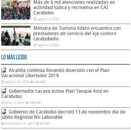
Más de 6 mil atenciones realizadas en
actividad lúdica y recreativa en CAI
Carabobo
agosto 6, 2026
Ministra de Turismo lideró encuentro con
prestadores de servicio del eje costero
carabobeño
agosto 5, 2026
Lo Más Leido
Alcaldía continúa llevando diversión con el Plan
Vacacional Libertador 2018
agosto 13, 2018
444,900
Gobernador Lacava activa Plan Tanque Azul en
Carabobo
junio 3, 2019
330,406
Gobierno de Carabobo decretó 13 de noviembre día de
Júbilo Regional No Laborable
noviembre 10, 2017
63,384