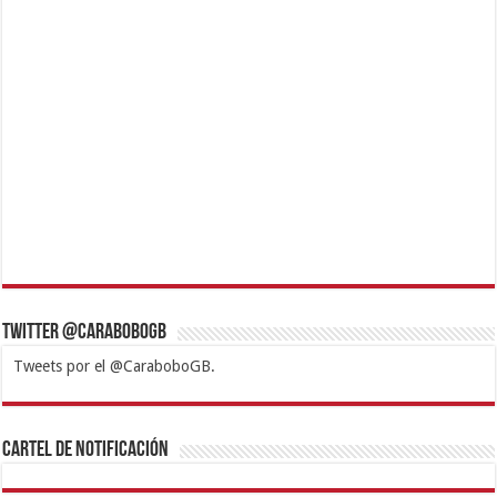
Twitter @CaraboboGB
Tweets por el @CaraboboGB.
1xbet
https://mvbcasino.com/
Betturkey
Betist
Kralbet
Supertotobet
Tipobet
Matadorbet
Mariobet
Cartel de Notificación