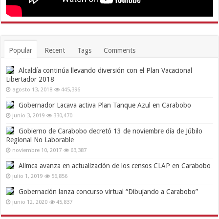
Popular
Recent
Tags
Comments
Alcaldía continúa llevando diversión con el Plan Vacacional
Libertador 2018
agosto 13, 2018
445,396
Gobernador Lacava activa Plan Tanque Azul en Carabobo
junio 3, 2019
330,470
Gobierno de Carabobo decretó 13 de noviembre día de Júbilo
Regional No Laborable
noviembre 10, 2017
63,387
Alimca avanza en actualización de los censos CLAP en Carabobo
julio 1, 2019
56,856
Gobernación lanza concurso virtual “Dibujando a Carabobo”
junio 12, 2020
45,837