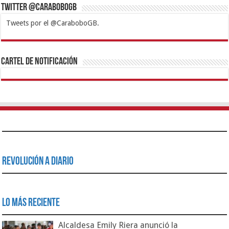
Twitter @CaraboboGB
Tweets por el @CaraboboGB.
1xbet
https://mvbcasino.com/
Betturkey
Betist
Kralbet
Supertotobet
Tipobet
Matadorbet
Mariobet
Cartel de Notificación
Revolución a Diario
Lo Más Reciente
Alcaldesa Emily Riera anunció la