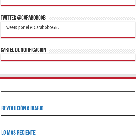
Twitter @CaraboboGB
Tweets por el @CaraboboGB.
1xbet
https://mvbcasino.com/
Betturkey
Betist
Kralbet
Supertotobet
Tipobet
Matadorbet
Mariobet
Cartel de Notificación
Revolución a Diario
Lo Más Reciente