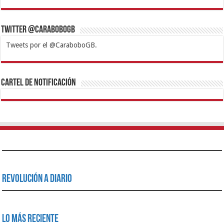
Twitter @CaraboboGB
Tweets por el @CaraboboGB.
1xbet
https://mvbcasino.com/
Betturkey
Betist
Kralbet
Supertotobet
Tipobet
Matadorbet
Mariobet
Cartel de Notificación
Revolución a Diario
Lo Más Reciente