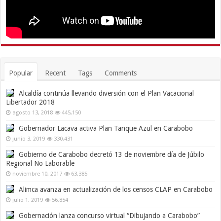
Popular
Recent
Tags
Comments
Alcaldía continúa llevando diversión con el Plan Vacacional
Libertador 2018
agosto 13, 2018
445,150
Gobernador Lacava activa Plan Tanque Azul en Carabobo
junio 3, 2019
330,431
Gobierno de Carabobo decretó 13 de noviembre día de Júbilo
Regional No Laborable
noviembre 10, 2017
63,385
Alimca avanza en actualización de los censos CLAP en Carabobo
julio 1, 2019
56,854
Gobernación lanza concurso virtual “Dibujando a Carabobo”