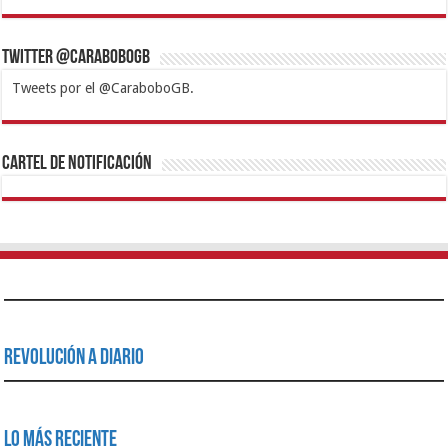
Twitter @CaraboboGB
Tweets por el @CaraboboGB.
1xbet
https://mvbcasino.com/
Betturkey
Betist
Kralbet
Supertotobet
Tipobet
Matadorbet
Mariobet
Cartel de Notificación
Revolución a Diario
Lo Más Reciente