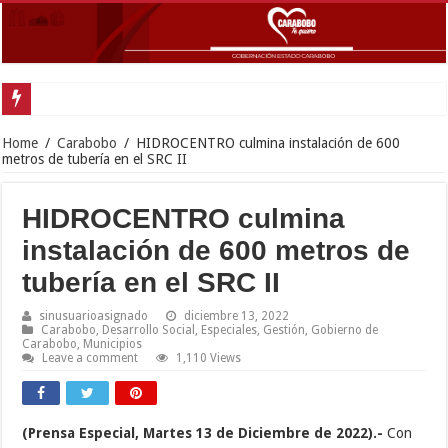
Gobernador Lacava y
Home
/
Carabobo
/
HIDROCENTRO culmina instalación de 600
metros de tubería en el SRC II
HIDROCENTRO culmina
instalación de 600 metros de
tubería en el SRC II
sinusuarioasignado
diciembre 13, 2022
Carabobo
,
Desarrollo Social
,
Especiales
,
Gestión
,
Gobierno de
Carabobo
,
Municipios
Leave a comment
1,110 Views
(Prensa Especial, Martes 13 de Diciembre de 2022).-
Con