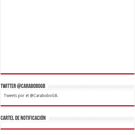
Twitter @CaraboboGB
Tweets por el @CaraboboGB.
1xbet
https://mvbcasino.com/
Betturkey
Betist
Kralbet
Supertotobet
Tipobet
Matadorbet
Mariobet
Cartel de Notificación