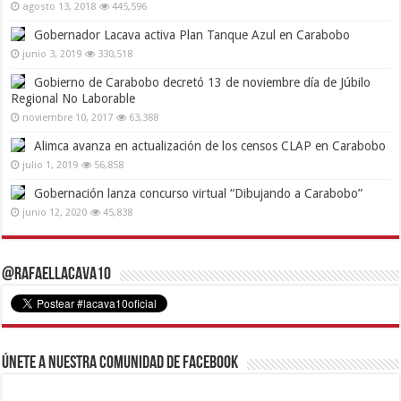
agosto 13, 2018
445,596
Gobernador Lacava activa Plan Tanque Azul en Carabobo
junio 3, 2019
330,518
Gobierno de Carabobo decretó 13 de noviembre día de Júbilo
Regional No Laborable
noviembre 10, 2017
63,388
Alimca avanza en actualización de los censos CLAP en Carabobo
julio 1, 2019
56,858
Gobernación lanza concurso virtual “Dibujando a Carabobo”
junio 12, 2020
45,838
@RafaelLacava10
Únete a nuestra comunidad de Facebook