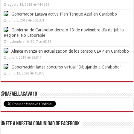
agosto 13, 2018
444,665
Gobernador Lacava activa Plan Tanque Azul en Carabobo
junio 3, 2019
330,371
Gobierno de Carabobo decretó 13 de noviembre día de Júbilo
Regional No Laborable
noviembre 10, 2017
63,381
Alimca avanza en actualización de los censos CLAP en Carabobo
julio 1, 2019
56,847
Gobernación lanza concurso virtual “Dibujando a Carabobo”
junio 12, 2020
45,830
@RafaelLacava10
Únete a nuestra comunidad de Facebook