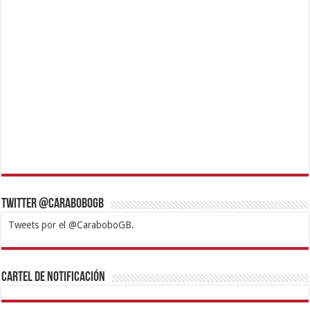
Twitter @CaraboboGB
Tweets por el @CaraboboGB.
1xbet
https://mvbcasino.com/
Betturkey
Betist
Kralbet
Supertotobet
Tipobet
Matadorbet
Mariobet
Cartel de Notificación