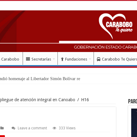
e Carabobo
Secretarías
Fundaciones
Carabobo Te Quier
ndió homenaje al Libertador Simón Bolívar recordando su gest
liegue de atención integral en Canoabo
/
H16
Par
Leave a comment
333 Views