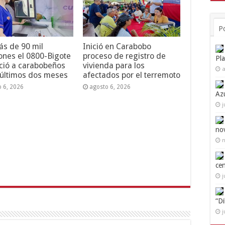
P
s de 90 mil
Inició en Carabobo
ones el 0800-Bigote
proceso de registro de
Pl
ció a carabobeños
vivienda para los
a
 últimos dos meses
afectados por el terremoto
o 6, 2026
agosto 6, 2026
Az
j
no
n
ce
j
“D
j