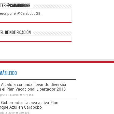
tter @CaraboboGB
eets por el @CaraboboGB.
bet
tps://mvbcasino.com/
Betturkey
Betist
Kralbet
Supertotobet
Tipobet
Matadorbet
Mariobet
Bahis
el de Notificación
Más Leido
Alcaldía continúa llevando diversión
n el Plan Vacacional Libertador 2018
gosto 13, 2018
444,866
Gobernador Lacava activa Plan
nque Azul en Carabobo
unio 3, 2019
330,404