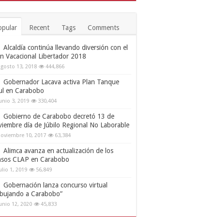
opular
Recent
Tags
Comments
Alcaldía continúa llevando diversión con el
an Vacacional Libertador 2018
gosto 13, 2018
444,866
Gobernador Lacava activa Plan Tanque
ul en Carabobo
unio 3, 2019
330,404
Gobierno de Carabobo decretó 13 de
viembre día de Júbilo Regional No Laborable
oviembre 10, 2017
63,384
Alimca avanza en actualización de los
nsos CLAP en Carabobo
ulio 1, 2019
56,849
Gobernación lanza concurso virtual
ibujando a Carabobo”
unio 12, 2020
45,833