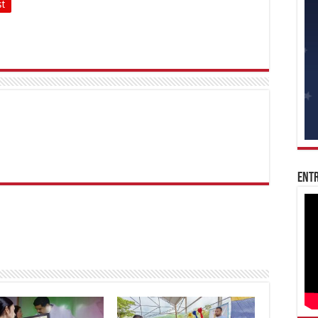
st
Entr