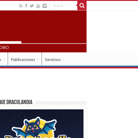
o
Publicaciones
Servicios
que Draculandia