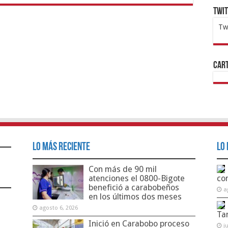
Twi
Tw
1x
ht
Cart
Lo Más Reciente
Lo 
Con más de 90 mil
atenciones el 0800-Bigote
co
benefició a carabobeños
a
en los últimos dos meses
agosto 6, 2026
Ta
Inició en Carabobo proceso
j