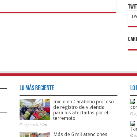
Twi
Tw
1x
ht
Cart
Lo Más Reciente
Lo 
Inició en Carabobo proceso
de registro de vivienda
co
para los afectados por el
a
terremoto
agosto 6, 2026
Ta
Más de 6 mil atenciones
j