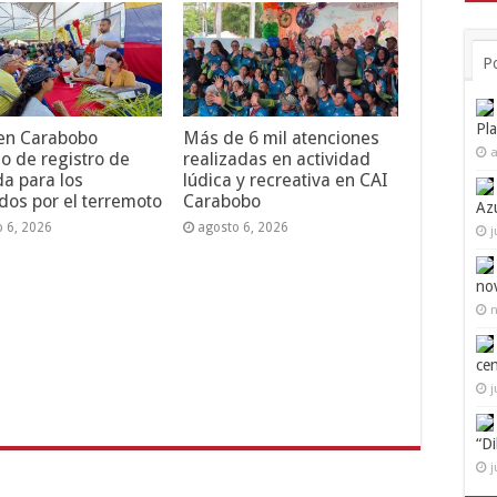
P
Pl
 en Carabobo
Más de 6 mil atenciones
a
o de registro de
realizadas en actividad
da para los
lúdica y recreativa en CAI
dos por el terremoto
Carabobo
Az
o 6, 2026
agosto 6, 2026
j
no
n
ce
j
“D
j