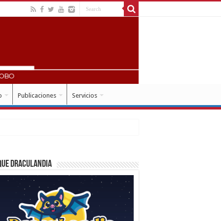
o
Publicaciones
Servicios
que Draculandia