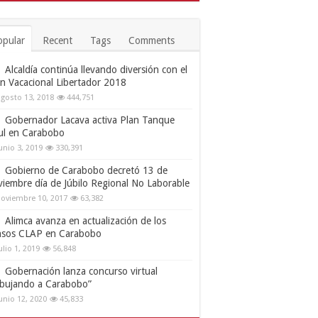
opular
Recent
Tags
Comments
Alcaldía continúa llevando diversión con el
an Vacacional Libertador 2018
gosto 13, 2018
444,751
Gobernador Lacava activa Plan Tanque
ul en Carabobo
unio 3, 2019
330,391
Gobierno de Carabobo decretó 13 de
viembre día de Júbilo Regional No Laborable
oviembre 10, 2017
63,382
Alimca avanza en actualización de los
nsos CLAP en Carabobo
ulio 1, 2019
56,848
Gobernación lanza concurso virtual
ibujando a Carabobo”
unio 12, 2020
45,833