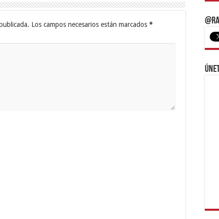
@Ra
publicada.
Los campos necesarios están marcados
*
Únet