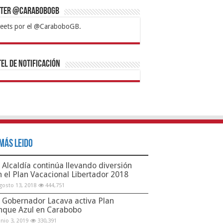
tter @CaraboboGB
eets por el @CaraboboGB.
bet
tps://mvbcasino.com/
Betturkey
Betist
Kralbet
Supertotobet
Tipobet
Matadorbet
Mariobet
Bahis
el de Notificación
Más Leido
Alcaldía continúa llevando diversión
n el Plan Vacacional Libertador 2018
gosto 13, 2018
444,751
Gobernador Lacava activa Plan
nque Azul en Carabobo
unio 3, 2019
330,391