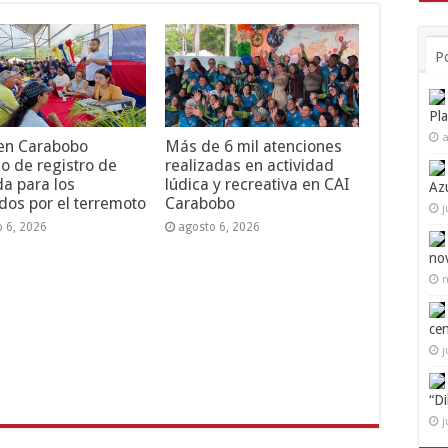
P
Pl
a
 en Carabobo
Más de 6 mil atenciones
o de registro de
realizadas en actividad
da para los
lúdica y recreativa en CAI
Az
dos por el terremoto
Carabobo
j
o 6, 2026
agosto 6, 2026
no
n
ce
j
“D
j