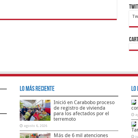
Twi
Tw
1x
ht
Cart
Lo Más Reciente
Lo 
Inició en Carabobo proceso
de registro de vivienda
co
para los afectados por el
a
terremoto
agosto 6, 2026
Ta
Más de 6 mil atenciones
j