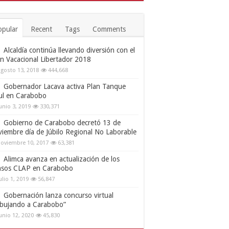
opular
Recent
Tags
Comments
Alcaldía continúa llevando diversión con el
an Vacacional Libertador 2018
gosto 13, 2018
444,668
Gobernador Lacava activa Plan Tanque
ul en Carabobo
unio 3, 2019
330,371
Gobierno de Carabobo decretó 13 de
viembre día de Júbilo Regional No Laborable
oviembre 10, 2017
63,381
Alimca avanza en actualización de los
nsos CLAP en Carabobo
ulio 1, 2019
56,847
Gobernación lanza concurso virtual
ibujando a Carabobo”
unio 12, 2020
45,830