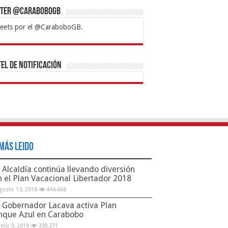
tter @CaraboboGB
eets por el @CaraboboGB.
bet
tps://mvbcasino.com/
Betturkey
Betist
Kralbet
Supertotobet
Tipobet
Matadorbet
Mariobet
Bahis
el de Notificación
Más Leido
Alcaldía continúa llevando diversión
n el Plan Vacacional Libertador 2018
gosto 13, 2018
444,668
Gobernador Lacava activa Plan
nque Azul en Carabobo
unio 3, 2019
330,371