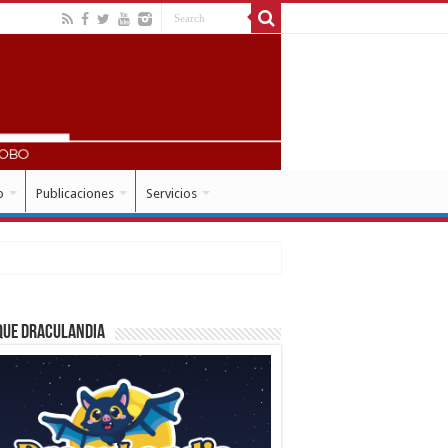
o
Publicaciones
Servicios
que Draculandia