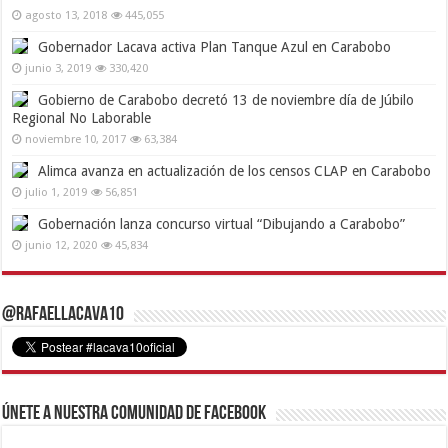
agosto 13, 2018
445,055
Gobernador Lacava activa Plan Tanque Azul en Carabobo
junio 3, 2019
330,420
Gobierno de Carabobo decretó 13 de noviembre día de Júbilo
Regional No Laborable
noviembre 10, 2017
63,384
Alimca avanza en actualización de los censos CLAP en Carabobo
julio 1, 2019
56,851
Gobernación lanza concurso virtual “Dibujando a Carabobo”
junio 12, 2020
45,834
@RafaelLacava10
Únete a nuestra comunidad de Facebook