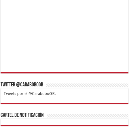
Twitter @CaraboboGB
Tweets por el @CaraboboGB.
1xbet
https://mvbcasino.com/
Betturkey
Betist
Kralbet
Supertotobet
Tipobet
Matadorbet
Mariobet
Cartel de Notificación