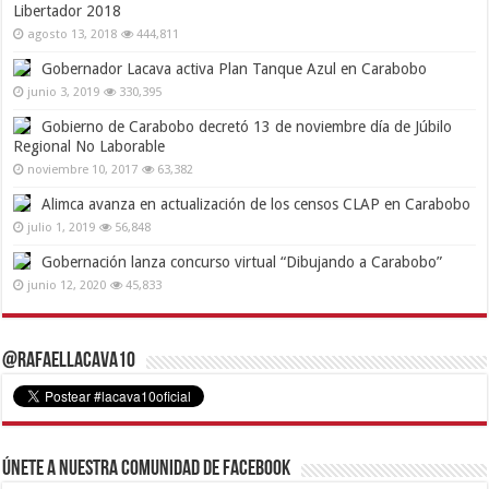
Libertador 2018
agosto 13, 2018
444,811
Gobernador Lacava activa Plan Tanque Azul en Carabobo
junio 3, 2019
330,395
Gobierno de Carabobo decretó 13 de noviembre día de Júbilo
Regional No Laborable
noviembre 10, 2017
63,382
Alimca avanza en actualización de los censos CLAP en Carabobo
julio 1, 2019
56,848
Gobernación lanza concurso virtual “Dibujando a Carabobo”
junio 12, 2020
45,833
@RafaelLacava10
Únete a nuestra comunidad de Facebook