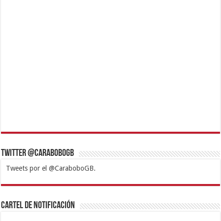
Twitter @CaraboboGB
Tweets por el @CaraboboGB.
1xbet
https://mvbcasino.com/
Betturkey
Betist
Kralbet
Supertotobet
Tipobet
Matadorbet
Mariobet
Cartel de Notificación