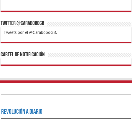
Twitter @CaraboboGB
Tweets por el @CaraboboGB.
1xbet
https://mvbcasino.com/
Betturkey
Betist
Kralbet
Supertotobet
Tipobet
Matadorbet
Mariobet
Cartel de Notificación
Revolución a Diario