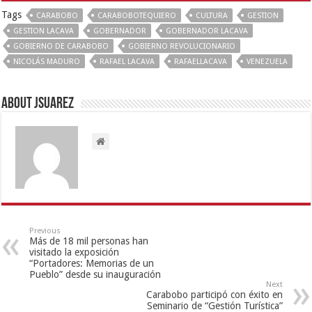
Tags
CARABOBO
CARABOBOTEQUIERO
CULTURA
GESTION
GESTION LACAVA
GOBERNADOR
GOBERNADOR LACAVA
GOBIERNO DE CARABOBO
GOBIERNO REVOLUCIONARIO
NICOLÁS MADURO
RAFAEL LACAVA
RAFAELLACAVA
VENEZUELA
About Jsuarez
Previous
Más de 18 mil personas han
visitado la exposición
“Portadores: Memorias de un
Pueblo” desde su inauguración
Next
Carabobo participó con éxito en
Seminario de “Gestión Turística”