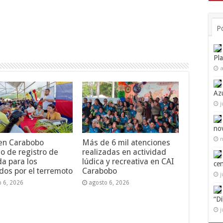
P
Pl
a
Az
j
no
n
 en Carabobo
Más de 6 mil atenciones
o de registro de
realizadas en actividad
da para los
lúdica y recreativa en CAI
ce
dos por el terremoto
Carabobo
j
o 6, 2026
agosto 6, 2026
“D
j