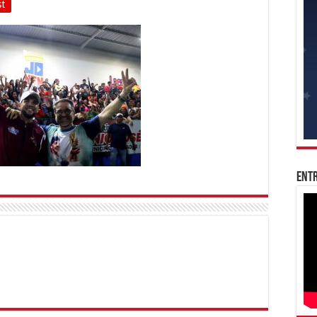
st
Entr