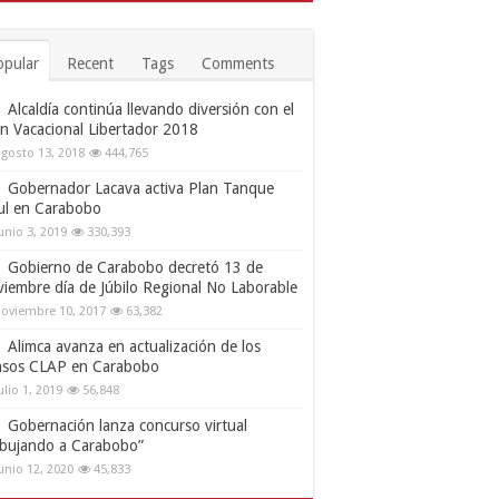
opular
Recent
Tags
Comments
Alcaldía continúa llevando diversión con el
an Vacacional Libertador 2018
gosto 13, 2018
444,765
Gobernador Lacava activa Plan Tanque
ul en Carabobo
unio 3, 2019
330,393
Gobierno de Carabobo decretó 13 de
viembre día de Júbilo Regional No Laborable
oviembre 10, 2017
63,382
Alimca avanza en actualización de los
nsos CLAP en Carabobo
ulio 1, 2019
56,848
Gobernación lanza concurso virtual
ibujando a Carabobo”
unio 12, 2020
45,833