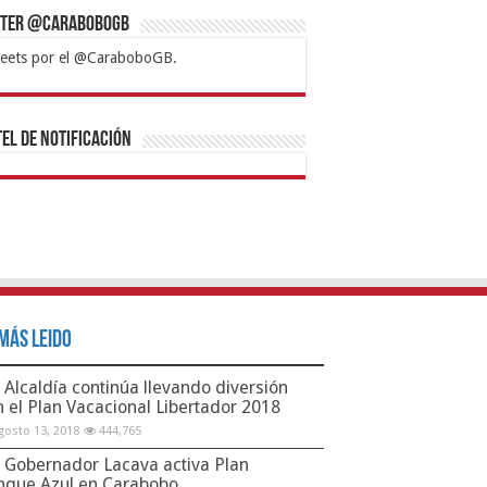
tter @CaraboboGB
eets por el @CaraboboGB.
bet
tps://mvbcasino.com/
Betturkey
Betist
Kralbet
Supertotobet
Tipobet
Matadorbet
Mariobet
Bahis
el de Notificación
Más Leido
Alcaldía continúa llevando diversión
n el Plan Vacacional Libertador 2018
gosto 13, 2018
444,765
Gobernador Lacava activa Plan
nque Azul en Carabobo