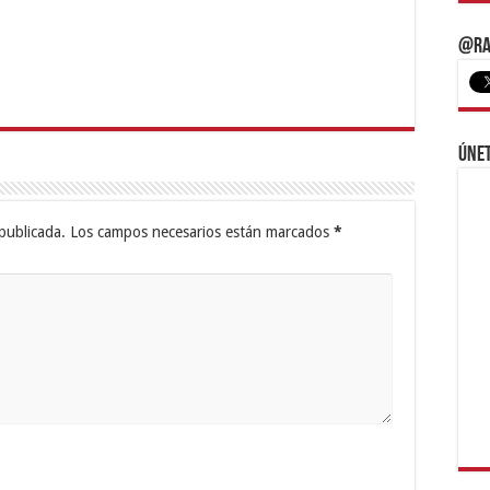
@Ra
Únet
publicada.
Los campos necesarios están marcados
*