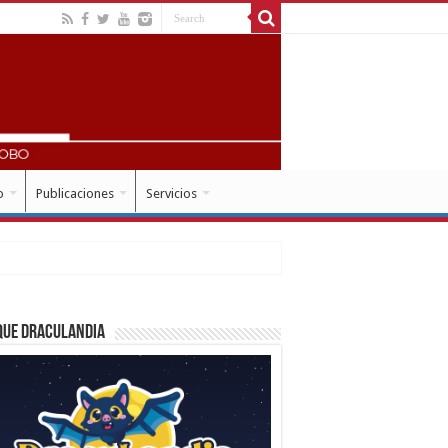
o
Publicaciones
Servicios
que Draculandia