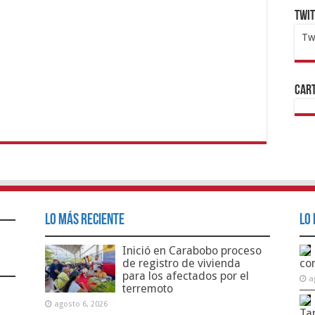
Twi
Tw
1x
ht
Cart
Lo Más Reciente
Lo 
Inició en Carabobo proceso
de registro de vivienda
co
para los afectados por el
a
terremoto
agosto 6, 2026
Ta