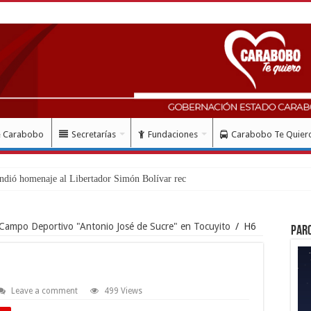
e Carabobo
Secretarías
Fundaciones
Carabobo Te Quier
ndió homenaje al Libertador Simón Bolívar recordando su gesta
Campo Deportivo "Antonio José de Sucre" en Tocuyito
/
H6
Par
Leave a comment
499 Views