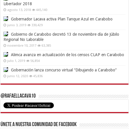
Libertador 2018
agosto 13, 2018
445,140
Gobernador Lacava activa Plan Tanque Azul en Carabobo
junio 3, 2019
330,429
Gobierno de Carabobo decretó 13 de noviembre día de Júbilo
Regional No Laborable
noviembre 10, 2017
63,385
Alimca avanza en actualización de los censos CLAP en Carabobo
julio 1, 2019
56,854
Gobernación lanza concurso virtual “Dibujando a Carabobo”
junio 12, 2020
45,836
@RafaelLacava10
Únete a nuestra comunidad de Facebook