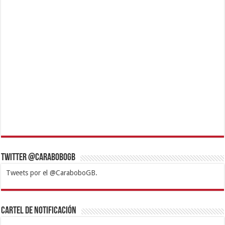
Twitter @CaraboboGB
Tweets por el @CaraboboGB.
1xbet
https://mvbcasino.com/
Betturkey
Betist
Kralbet
Supertotobet
Tipobet
Matadorbet
Mariobet
Cartel de Notificación