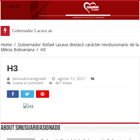
Gobernador Lacava anunció coloca
Home
/
Gobernador Rafael Lacava destacó carácter revolucionario de la
Milicia Bolivariana
/
H3
H3
sinusuarioasignado
agosto 12, 2021
Leave a comment
401 Views
About sinusuarioasignado