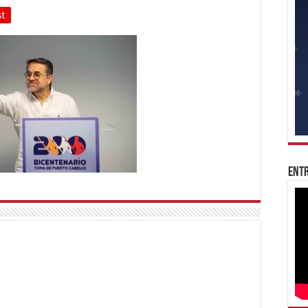
st
Entr