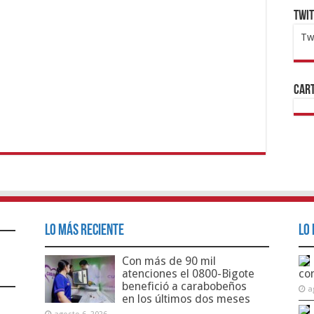
Twi
Tw
1x
ht
Cart
Lo Más Reciente
Lo 
Con más de 90 mil
atenciones el 0800-Bigote
co
benefició a carabobeños
a
en los últimos dos meses