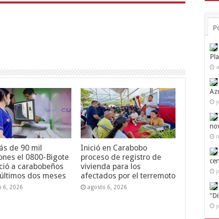
P
Pl
a
Az
j
no
n
s de 90 mil
Inició en Carabobo
ones el 0800-Bigote
proceso de registro de
ce
ció a carabobeños
vivienda para los
j
 últimos dos meses
afectados por el terremoto
o 6, 2026
agosto 6, 2026
“D
j