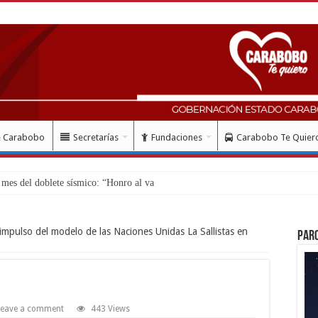
e Carabobo
Secretarías
Fundaciones
Carabobo Te Quier
es del doblete sísmico: “Honro al valiente y solidar
impulso del modelo de las Naciones Unidas La Sallistas en
Par
Leave a comment
443 Views