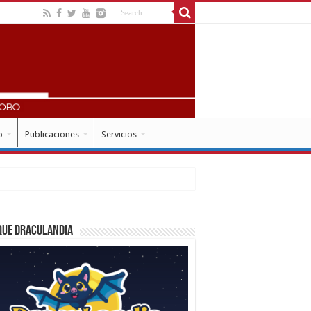
o
Publicaciones
Servicios
que Draculandia