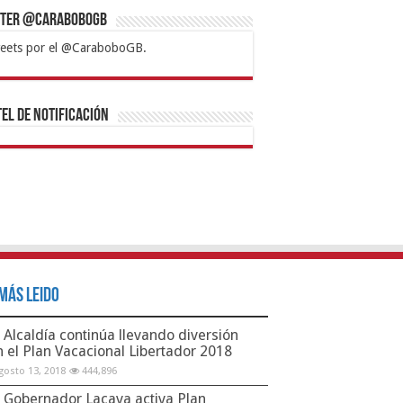
tter @CaraboboGB
eets por el @CaraboboGB.
bet
tps://mvbcasino.com/
Betturkey
Betist
Kralbet
Supertotobet
Tipobet
Matadorbet
Mariobet
Bahis
el de Notificación
Más Leido
Alcaldía continúa llevando diversión
n el Plan Vacacional Libertador 2018
gosto 13, 2018
444,896
Gobernador Lacava activa Plan