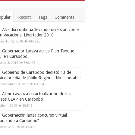
opular
Recent
Tags
Comments
Alcaldía continúa llevando diversión con el
an Vacacional Libertador 2018
gosto 13, 2018
444,896
Gobernador Lacava activa Plan Tanque
ul en Carabobo
unio 3, 2019
330,406
Gobierno de Carabobo decretó 13 de
viembre día de Júbilo Regional No Laborable
oviembre 10, 2017
63,384
Alimca avanza en actualización de los
nsos CLAP en Carabobo
ulio 1, 2019
56,849
Gobernación lanza concurso virtual
ibujando a Carabobo”
unio 12, 2020
45,833