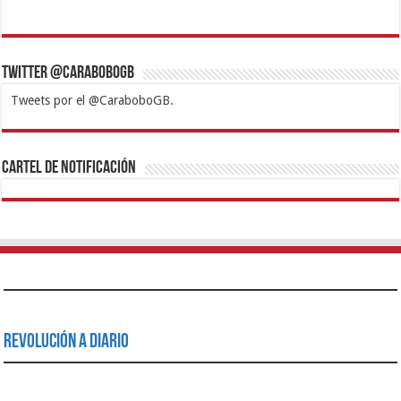
Twitter @CaraboboGB
Tweets por el @CaraboboGB.
1xbet
https://mvbcasino.com/
Betturkey
Betist
Kralbet
Supertotobet
Tipobet
Matadorbet
Mariobet
Cartel de Notificación
Revolución a Diario