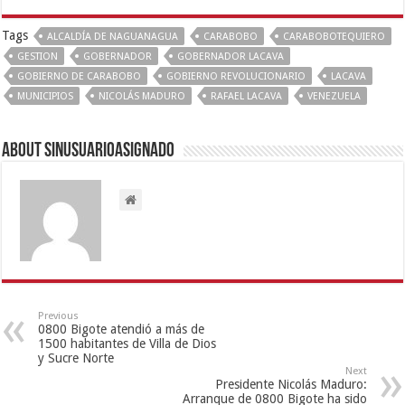
Tags
ALCALDÍA DE NAGUANAGUA
CARABOBO
CARABOBOTEQUIERO
GESTION
GOBERNADOR
GOBERNADOR LACAVA
GOBIERNO DE CARABOBO
GOBIERNO REVOLUCIONARIO
LACAVA
MUNICIPIOS
NICOLÁS MADURO
RAFAEL LACAVA
VENEZUELA
About sinusuarioasignado
Previous
0800 Bigote atendió a más de
1500 habitantes de Villa de Dios
y Sucre Norte
Next
Presidente Nicolás Maduro:
Arranque de 0800 Bigote ha sido