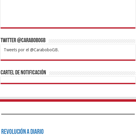
Twitter @CaraboboGB
Tweets por el @CaraboboGB.
1xbet
https://mvbcasino.com/
Betturkey
Betist
Kralbet
Supertotobet
Tipobet
Matadorbet
Mariobet
Cartel de Notificación
Revolución a Diario