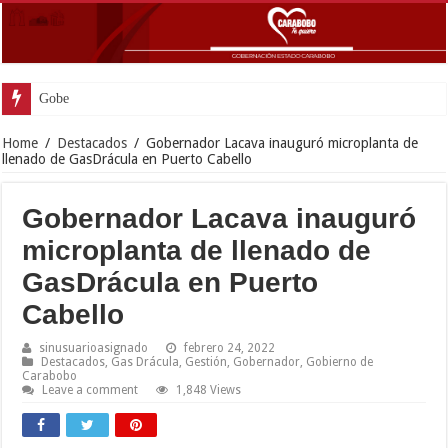
Gobernador Lacava y Al
Home
/
Destacados
/
Gobernador Lacava inauguró microplanta de
llenado de GasDrácula en Puerto Cabello
Gobernador Lacava inauguró
microplanta de llenado de
GasDrácula en Puerto
Cabello
sinusuarioasignado
febrero 24, 2022
Destacados
,
Gas Drácula
,
Gestión
,
Gobernador
,
Gobierno de
Carabobo
Leave a comment
1,848 Views