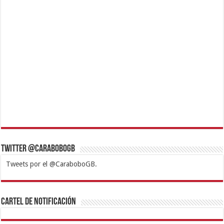
Twitter @CaraboboGB
Tweets por el @CaraboboGB.
1xbet
https://mvbcasino.com/
Betturkey
Betist
Kralbet
Supertotobet
Tipobet
Matadorbet
Mariobet
Cartel de Notificación