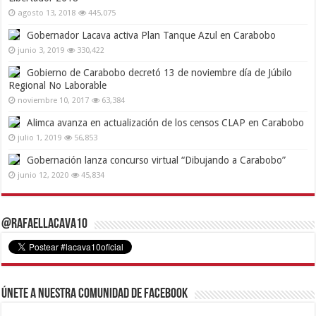
agosto 13, 2018
445,075
Gobernador Lacava activa Plan Tanque Azul en Carabobo
junio 3, 2019
330,422
Gobierno de Carabobo decretó 13 de noviembre día de Júbilo
Regional No Laborable
noviembre 10, 2017
63,384
Alimca avanza en actualización de los censos CLAP en Carabobo
julio 1, 2019
56,853
Gobernación lanza concurso virtual “Dibujando a Carabobo”
junio 12, 2020
45,834
@RafaelLacava10
Únete a nuestra comunidad de Facebook