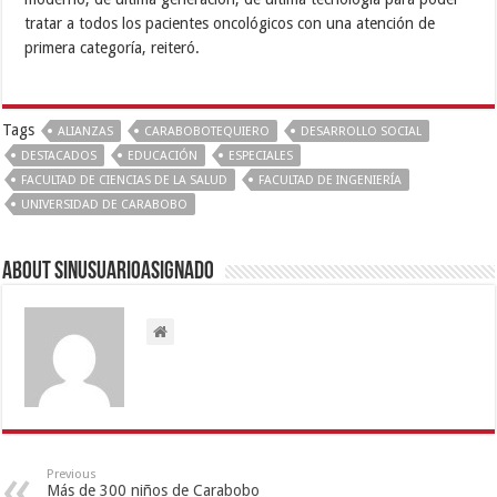
tratar a todos los pacientes oncológicos con una atención de
primera categoría, reiteró.
Tags
ALIANZAS
CARABOBOTEQUIERO
DESARROLLO SOCIAL
DESTACADOS
EDUCACIÓN
ESPECIALES
FACULTAD DE CIENCIAS DE LA SALUD
FACULTAD DE INGENIERÍA
UNIVERSIDAD DE CARABOBO
About sinusuarioasignado
Previous
Más de 300 niños de Carabobo