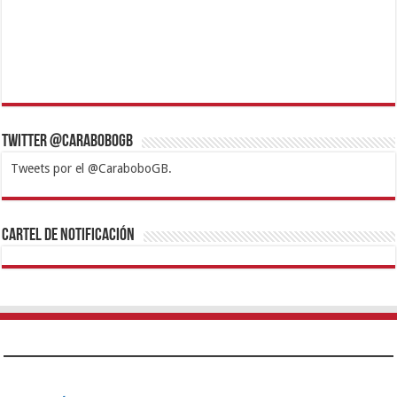
Twitter @CaraboboGB
Tweets por el @CaraboboGB.
1xbet
https://mvbcasino.com/
Betturkey
Betist
Kralbet
Supertotobet
Tipobet
Matadorbet
Mariobet
Cartel de Notificación