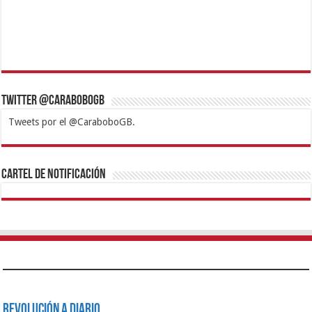
Twitter @CaraboboGB
Tweets por el @CaraboboGB.
1xbet
https://mvbcasino.com/
Betturkey
Betist
Kralbet
Supertotobet
Tipobet
Matadorbet
Mariobet
Cartel de Notificación
Revolución a Diario