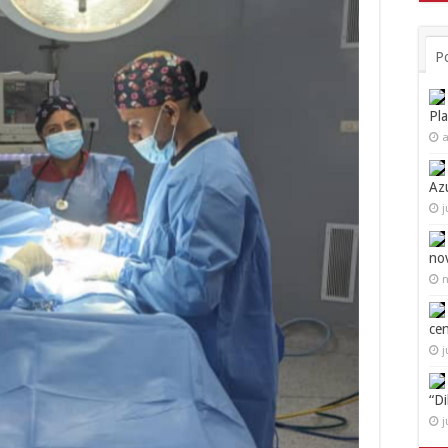
P
Pl
a
Az
j
no
n
ce
j
“D
j