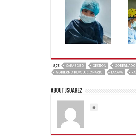
Tags
CARABOBO
GESTION
GOBERNADO
GOBIERNO REVOLUCIONARIO
LACAVA
RA
About Jsuarez