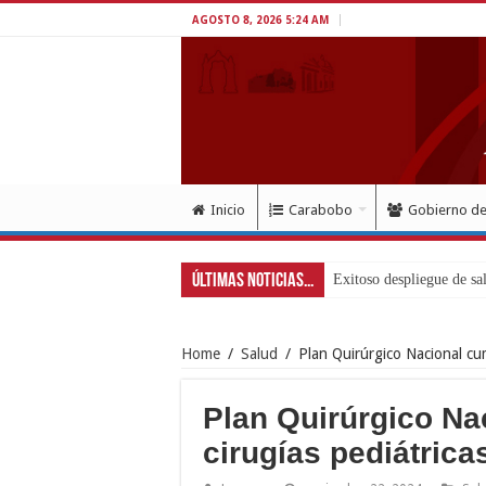
AGOSTO 8, 2026 5:24 AM
Inicio
Carabobo
Gobierno d
Últimas Noticias...
Home
/
Salud
/
Plan Quirúrgico Nacional cu
Plan Quirúrgico Na
cirugías pediátric