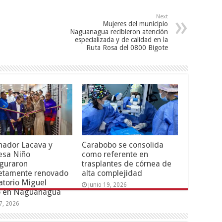
Next
Mujeres del municipio
Naguanagua recibieron atención
especializada y de calidad en la
Ruta Rosa del 0800 Bigote
nador Lacava y
Carabobo se consolida
esa Niño
como referente en
guraron
trasplantes de córnea de
etamente renovado
alta complejidad
torio Miguel
junio 19, 2026
o en Naguanagua
17, 2026