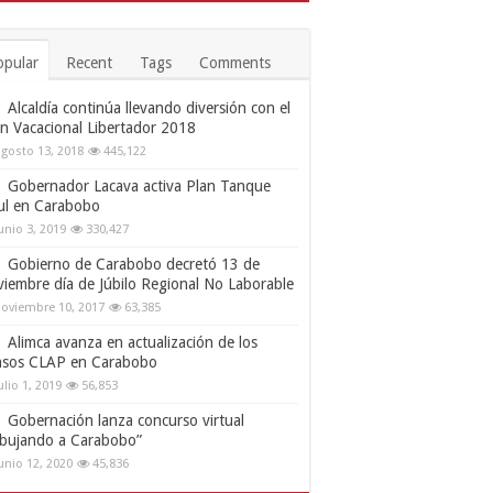
opular
Recent
Tags
Comments
Alcaldía continúa llevando diversión con el
an Vacacional Libertador 2018
gosto 13, 2018
445,122
Gobernador Lacava activa Plan Tanque
ul en Carabobo
unio 3, 2019
330,427
Gobierno de Carabobo decretó 13 de
viembre día de Júbilo Regional No Laborable
oviembre 10, 2017
63,385
Alimca avanza en actualización de los
nsos CLAP en Carabobo
ulio 1, 2019
56,853
Gobernación lanza concurso virtual
ibujando a Carabobo”
unio 12, 2020
45,836