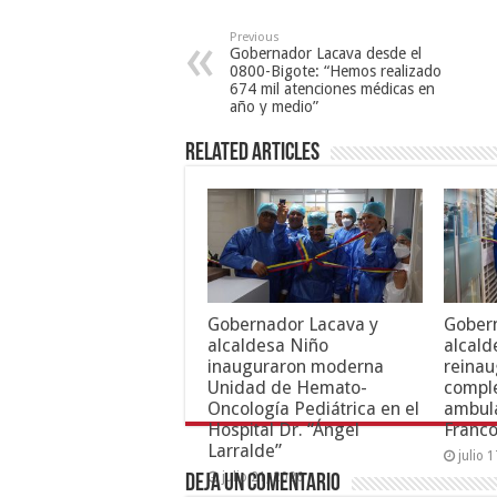
Previous
Gobernador Lacava desde el
0800-Bigote: “Hemos realizado
674 mil atenciones médicas en
año y medio”
Related Articles
Gobernador Lacava y
Gober
alcaldesa Niño
alcald
inauguraron moderna
reinau
Unidad de Hemato-
compl
Oncología Pediátrica en el
ambula
Hospital Dr. “Ángel
Franc
Larralde”
julio 
julio 21, 2026
Deja un comentario