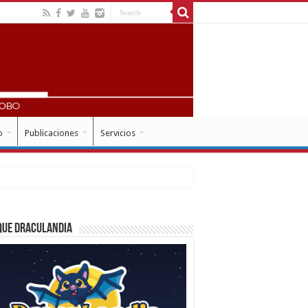
o
Publicaciones
Servicios
que Draculandia