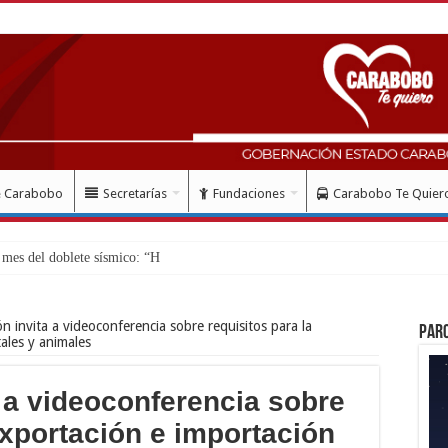
e Carabobo
Secretarías
Fundaciones
Carabobo Te Quier
mes del doblete sísmico: “Honro al valiente
n invita a videoconferencia sobre requisitos para la
Par
ales y animales
 a videoconferencia sobre
exportación e importación