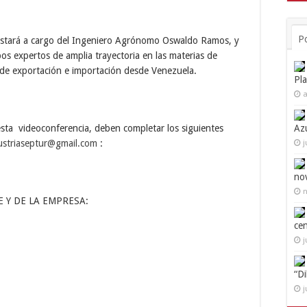
P
 estará a cargo del Ingeniero Agrónomo Oswaldo Ramos, y
os expertos de amplia trayectoria en las materias de
s de exportación e importación desde Venezuela.
Pl
a
Az
 esta videoconferencia, deben completar los siguientes
ustriaseptur@gmail.com
:
j
no
n
 Y DE LA EMPRESA:
ce
j
“D
j