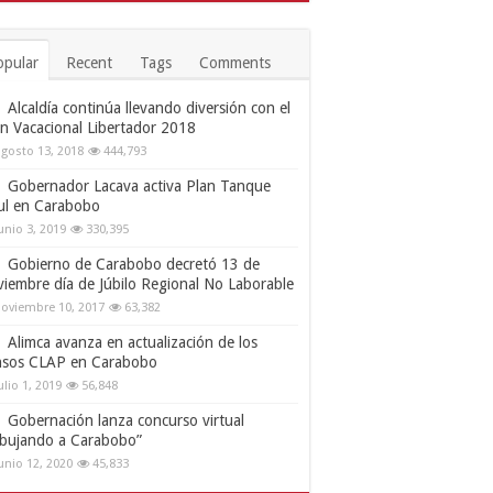
opular
Recent
Tags
Comments
Alcaldía continúa llevando diversión con el
an Vacacional Libertador 2018
gosto 13, 2018
444,793
Gobernador Lacava activa Plan Tanque
ul en Carabobo
unio 3, 2019
330,395
Gobierno de Carabobo decretó 13 de
viembre día de Júbilo Regional No Laborable
oviembre 10, 2017
63,382
Alimca avanza en actualización de los
nsos CLAP en Carabobo
ulio 1, 2019
56,848
Gobernación lanza concurso virtual
ibujando a Carabobo”
unio 12, 2020
45,833