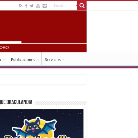
o
Publicaciones
Servicios
que Draculandia