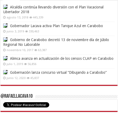
Alcaldía continúa llevando diversión con el Plan Vacacional
Libertador 2018
agosto 13, 2018
445,339
Gobernador Lacava activa Plan Tanque Azul en Carabobo
junio 3, 2019
330,463
Gobierno de Carabobo decretó 13 de noviembre día de Júbilo
Regional No Laborable
noviembre 10, 2017
63,387
Alimca avanza en actualización de los censos CLAP en Carabobo
julio 1, 2019
56,856
Gobernación lanza concurso virtual “Dibujando a Carabobo”
junio 12, 2020
45,837
@RafaelLacava10