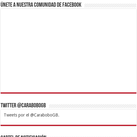
Únete a nuestra comunidad de Facebook
Twitter @CaraboboGB
Tweets por el @CaraboboGB.
1xbet
https://mvbcasino.com/
Betturkey
Betist
Kralbet
Supertotobet
Tipobet
Matadorbet
Mariobet