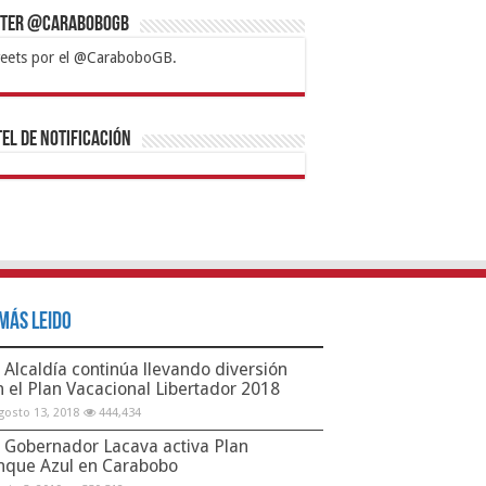
tter @CaraboboGB
eets por el @CaraboboGB.
bet
tps://mvbcasino.com/
Betturkey
Betist
Kralbet
Supertotobet
Tipobet
Matadorbet
Mariobet
Bahis
el de Notificación
Más Leido
Alcaldía continúa llevando diversión
n el Plan Vacacional Libertador 2018
gosto 13, 2018
444,434
Gobernador Lacava activa Plan
nque Azul en Carabobo