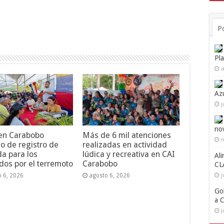
P
Pl
a
Az
j
no
 en Carabobo
Más de 6 mil atenciones
n
o de registro de
realizadas en actividad
da para los
lúdica y recreativa en CAI
Ali
dos por el terremoto
Carabobo
CL
j
o 6, 2026
agosto 6, 2026
Go
a 
j