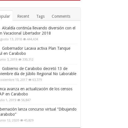
opular
Recent
Tags
Comments
Alcaldía continúa llevando diversión con el
an Vacacional Libertador 2018
gosto 13, 2018
444,434
Gobernador Lacava activa Plan Tanque
ul en Carabobo
unio 3, 2019
330,312
Gobierno de Carabobo decretó 13 de
viembre día de Júbilo Regional No Laborable
oviembre 10, 2017
63,379
mca avanza en actualización de los censos
AP en Carabobo
ulio 1, 2019
56,847
bernación lanza concurso virtual “Dibujando
Carabobo”
unio 12, 2020
45,829