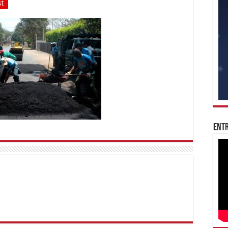
st
Entr