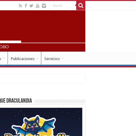
o
Publicaciones
Servicios
que Draculandia