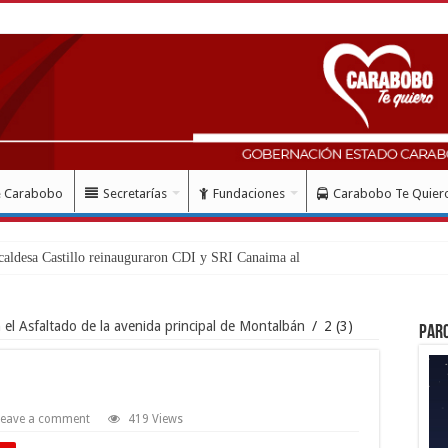
e Carabobo
Secretarías
Fundaciones
Carabobo Te Quier
l Asfaltado de la avenida principal de Montalbán
/
2 (3)
Par
Leave a comment
419 Views