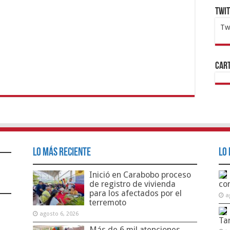
Twi
Tw
1x
ht
Cart
Lo Más Reciente
Lo 
Inició en Carabobo proceso
de registro de vivienda
co
para los afectados por el
a
terremoto
agosto 6, 2026
Ta
Más de 6 mil atenciones