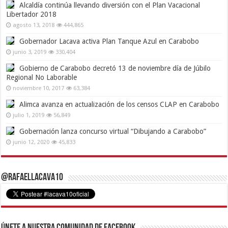
Alcaldía continúa llevando diversión con el Plan Vacacional
Libertador 2018
agosto 13, 2018
444,865
Gobernador Lacava activa Plan Tanque Azul en Carabobo
junio 3, 2019
330,404
Gobierno de Carabobo decretó 13 de noviembre día de Júbilo
Regional No Laborable
noviembre 10, 2017
63,384
Alimca avanza en actualización de los censos CLAP en Carabobo
julio 1, 2019
56,849
Gobernación lanza concurso virtual “Dibujando a Carabobo”
junio 12, 2020
45,833
@RafaelLacava10
Únete a nuestra comunidad de Facebook