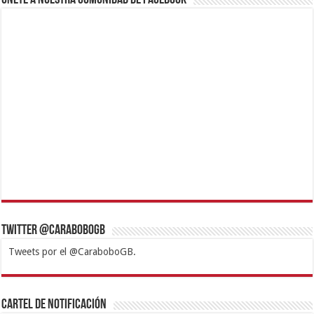
Twitter @CaraboboGB
Tweets por el @CaraboboGB.
1xbet
https://mvbcasino.com/
Betturkey
Betist
Kralbet
Supertotobet
Tipobet
Matadorbet
Mariobet
Cartel de Notificación