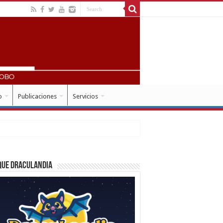
o
Publicaciones
Servicios
que Draculandia