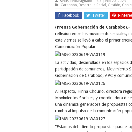
sinusuarioasignado
junio 20, 2023
Carabobo
,
Desarrollo Social
,
Gestión
,
Gobie
Facebook
Twitter
Pintere
(Prensa Gobernación de Carabobo).
– 
reflexión entre los movimientos sociales, 
este viernes se llevó a cabo el primer encu
Comunicación Popular.
La actividad, desarrollada en los espacios 
participación de comuneros, Movimiento 
Gobernación de Carabobo, APC y comunica
Al respecto, Hirina Chourio, directora reg
Movimientos Sociales, y coordinadora de e
una dinámica generadora de propuestas con
rumbo al impulso de la comunicación popul
“Estamos debatiendo propuestas para el ap