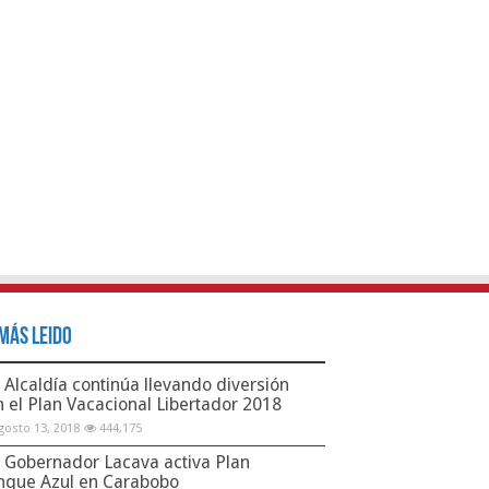
Más Leido
Alcaldía continúa llevando diversión
n el Plan Vacacional Libertador 2018
gosto 13, 2018
444,175
Gobernador Lacava activa Plan
nque Azul en Carabobo