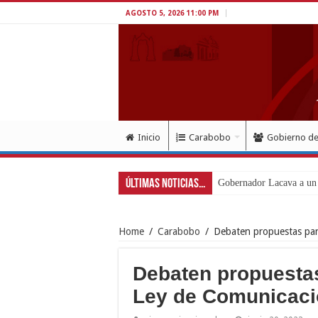
AGOSTO 5, 2026 11:00 PM
Inicio
Carabobo
Gobierno d
Últimas Noticias...
Gobernad
Home
/
Carabobo
/
Debaten propuestas par
Debaten propuesta
Ley de Comunicaci