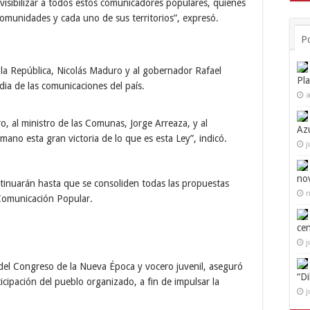
 visibilizar a todos estos comunicadores populares, quienes
s comunidades y cada uno de sus territorios”, expresó.
P
 la República, Nicolás Maduro y al gobernador Rafael
Pl
ia de las comunicaciones del país.
a
, al ministro de las Comunas, Jorge Arreaza, y al
Az
mano esta gran victoria de lo que es esta Ley”, indicó.
j
no
inuarán hasta que se consoliden todas las propuestas
n
 Comunicación Popular.
ce
j
 del Congreso de la Nueva Época y vocero juvenil, aseguró
“D
icipación del pueblo organizado, a fin de impulsar la
j