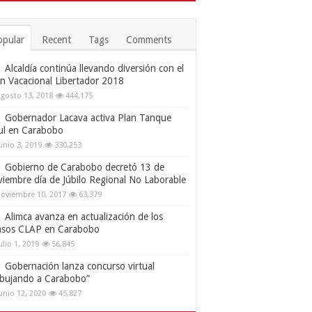
opular
Recent
Tags
Comments
Alcaldía continúa llevando diversión con el
an Vacacional Libertador 2018
gosto 13, 2018
444,175
Gobernador Lacava activa Plan Tanque
ul en Carabobo
unio 3, 2019
330,253
Gobierno de Carabobo decretó 13 de
viembre día de Júbilo Regional No Laborable
oviembre 10, 2017
63,379
Alimca avanza en actualización de los
nsos CLAP en Carabobo
ulio 1, 2019
56,845
Gobernación lanza concurso virtual
ibujando a Carabobo”
unio 12, 2020
45,827