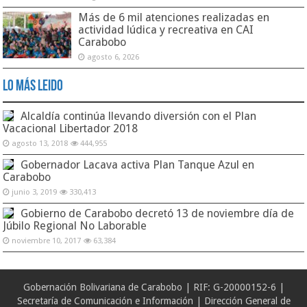
Más de 6 mil atenciones realizadas en
actividad lúdica y recreativa en CAI
Carabobo
agosto 6, 2026
Lo Más Leido
Alcaldía continúa llevando diversión con el Plan
Vacacional Libertador 2018
agosto 13, 2018
444,955
Gobernador Lacava activa Plan Tanque Azul en
Carabobo
junio 3, 2019
330,413
Gobierno de Carabobo decretó 13 de noviembre día de
Júbilo Regional No Laborable
noviembre 10, 2017
63,384
Gobernación Bolivariana de Carabobo | RIF: G-20000152-6 |
Secretaría de Comunicación e Información | Dirección General de