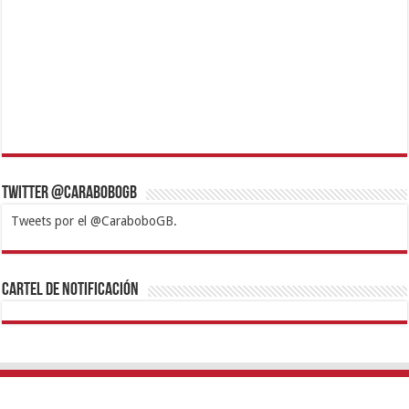
Twitter @CaraboboGB
Tweets por el @CaraboboGB.
1xbet
https://mvbcasino.com/
Betturkey
Betist
Kralbet
Supertotobet
Tipobet
Matadorbet
Mariobet
Cartel de Notificación