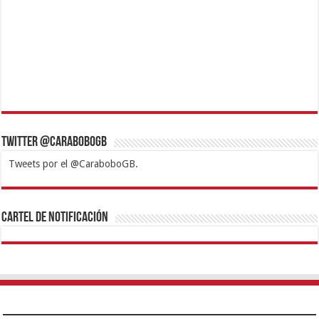
Twitter @CaraboboGB
Tweets por el @CaraboboGB.
1xbet
https://mvbcasino.com/
Betturkey
Betist
Kralbet
Supertotobet
Tipobet
Matadorbet
Mariobet
Cartel de Notificación