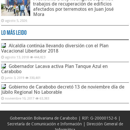
trabajos de recuperación de edificios
afectados por terremotos en Juan José
Mora
agosto 5, 2026
Lo Más Leido
Alcaldía continúa llevando diversión con el Plan
Vacacional Libertador 2018
agosto 13, 2018
444,823
Gobernador Lacava activa Plan Tanque Azul en
Carabobo
junio 3, 2019
330,401
Gobierno de Carabobo decretó 13 de noviembre día de
Júbilo Regional No Laborable
noviembre 10, 2017
63,383
Gobernación Bolivariana de Carabobo | RIF: G-20000152-6 |
Secretaría de Comunicación e Información | Dirección General de
Informática